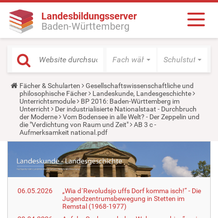
Landesbildungsserver
Baden-Württemberg
Fach wählen
Schulstufe wäh
Y
Fächer & Schularten
Gesellschaftswissenschaftliche und
o
philosophische Fächer
Landeskunde, Landesgeschichte
u
Unterrichtsmodule
BP 2016: Baden-Württemberg im
a
Unterricht
Der industrialisierte Nationalstaat - Durchbruch
r
der Moderne
Vom Bodensee in alle Welt? - Der Zeppelin und
e
die "Verdichtung von Raum und Zeit"
AB 3 c -
h
Aufmerksamkeit national.pdf
e
r
e
:
06.05.2026
„Wia d´Revoludsjo uffs Dorf komma isch!“ - Die
Jugendzentrumsbewegung in Stetten im
Remstal (1968-1977)