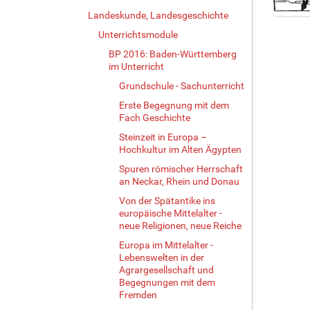
Landeskunde, Landesgeschichte
Z
Unterrichtsmodule
e
i
BP 2016: Baden-Württemberg
g
im Unterricht
e
Grundschule - Sachunterricht
B
Erste Begegnung mit dem
i
Fach Geschichte
l
d
Steinzeit in Europa –
i
Hochkultur im Alten Ägypten
n
Spuren römischer Herrschaft
v
an Neckar, Rhein und Donau
o
Von der Spätantike ins
l
europäische Mittelalter -
l
neue Religionen, neue Reiche
e
r
Europa im Mittelalter -
Lebenswelten in der
G
Agrargesellschaft und
r
Begegnungen mit dem
ö
Fremden
ß