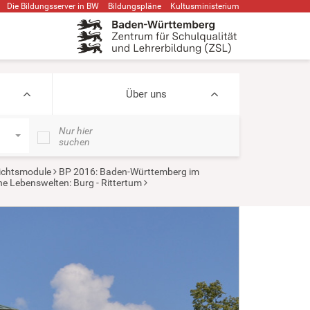
Die Bildungsserver in BW
Bildungspläne
Kultusministerium
Über uns
Nur hier
suchen
ichtsmodule
BP 2016: Baden-Württemberg im
che Lebenswelten: Burg - Rittertum