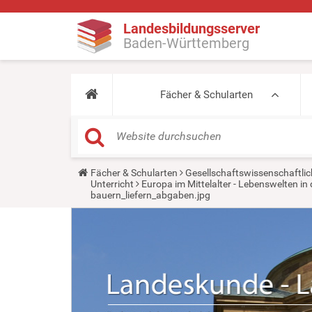
Landesbildungsserver
Baden-Württemberg
Fächer & Schularten
Y
Fächer & Schularten
Gesellschaftswissenschaftlic
o
Unterricht
Europa im Mittelalter - Lebenswelten 
u
bauern_liefern_abgaben.jpg
a
r
e
h
e
r
e
: