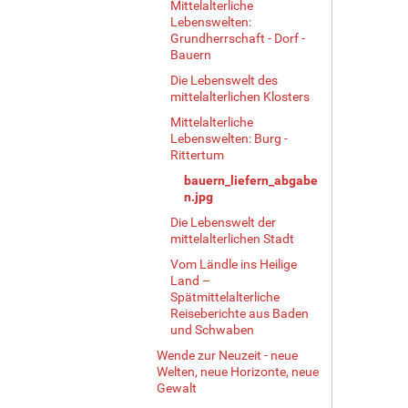
e
Mittelalterliche
Lebenswelten:
…
Grundherrschaft - Dorf -
Bauern
Die Lebenswelt des
mittelalterlichen Klosters
Mittelalterliche
Lebenswelten: Burg -
Rittertum
bauern_liefern_abgabe
n.jpg
Die Lebenswelt der
mittelalterlichen Stadt
Vom Ländle ins Heilige
Land –
Spätmittelalterliche
Reiseberichte aus Baden
und Schwaben
Wende zur Neuzeit - neue
Welten, neue Horizonte, neue
Gewalt