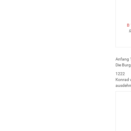
B
R
Anfang 1
Die Burg
1222
Konrad v
ausdehne