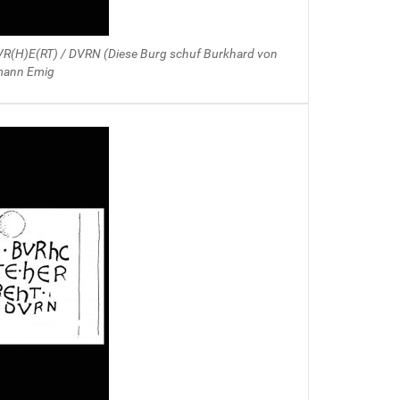
BVR(H)E(RT) / DVRN (Diese Burg schuf Burkhard von
rmann Emig