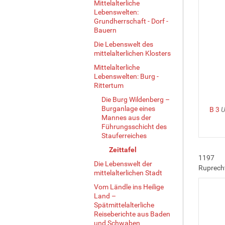
Mittelalterliche
Lebenswelten:
Grundherrschaft - Dorf -
Bauern
Die Lebenswelt des
mittelalterlichen Klosters
Mittelalterliche
Lebenswelten: Burg -
Rittertum
Die Burg Wildenberg –
Burganlage eines
B 3
U
Mannes aus der
Führungsschicht des
Stauferreiches
Zeittafel
1197
Die Lebenswelt der
Ruprecht 
mittelalterlichen Stadt
Vom Ländle ins Heilige
Land –
Spätmittelalterliche
Reiseberichte aus Baden
und Schwaben