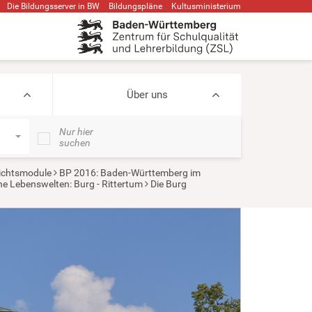
Die Bildungsserver in BW
Bildungspläne
Kultusministerium
Über uns
Nur hier
suchen
ichtsmodule
BP 2016: Baden-Württemberg im
che Lebenswelten: Burg - Rittertum
Die Burg