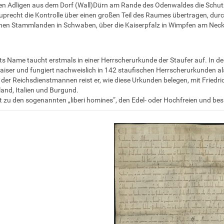
n Adligen aus dem Dorf (Wall)Dürn am Rande des Odenwaldes die Schutz
uprecht die Kontrolle über einen großen Teil des Raumes übertragen, dur
hen Stammlanden in Schwaben, über die Kaiserpfalz in Wimpfen am Neck
s Name taucht erstmals in einer Herrscherurkunde der Staufer auf. In der
aiser und fungiert nachweislich in 142 staufischen Herrscherurkunden al
r der Reichsdienstmannen reist er, wie diese Urkunden belegen, mit Friedri
and, Italien und Burgund.
t zu den sogenannten „liberi homines“, den Edel- oder Hochfreien und bes