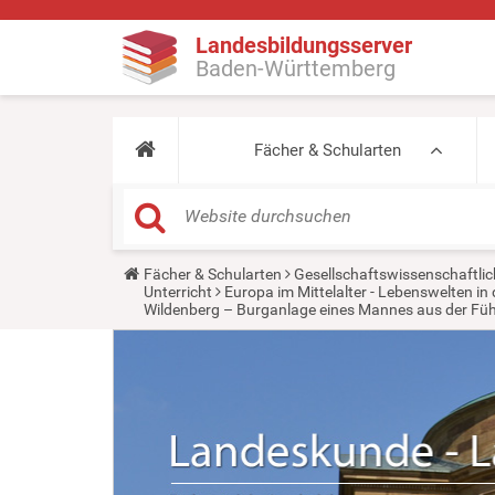
Landesbildungsserver
Baden-Württemberg
Fächer & Schularten
Y
Fächer & Schularten
Gesellschaftswissenschaftlic
o
Unterricht
Europa im Mittelalter - Lebenswelten 
u
Wildenberg – Burganlage eines Mannes aus der Füh
a
r
e
h
e
r
e
: