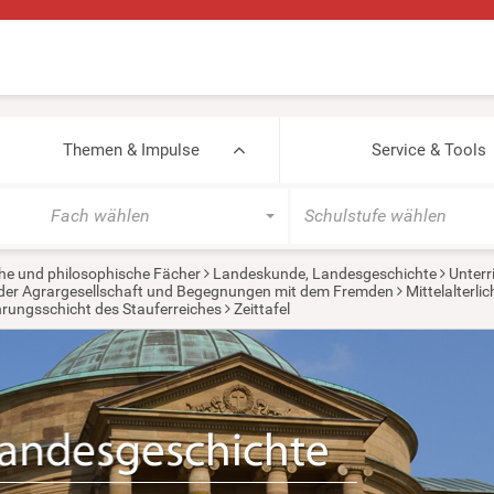
Themen & Impulse
Service & Tools
Fach wählen
Schulstufe wählen
he und philosophische Fächer
Landeskunde, Landesgeschichte
Unterr
in der Agrargesellschaft und Begegnungen mit dem Fremden
Mittelalterli
rungsschicht des Stauferreiches
Zeittafel