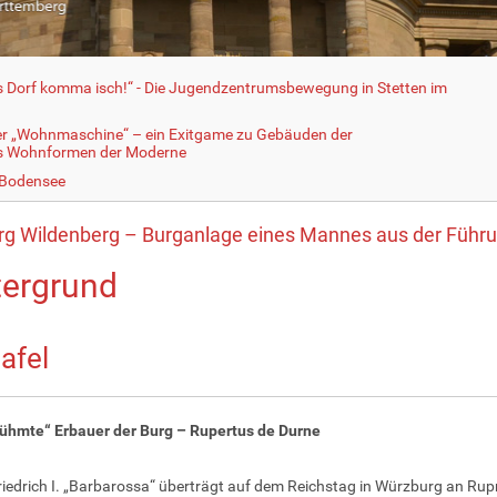
fs Dorf komma isch!“ - Die Jugendzentrumsbewegung in Stetten im
er „Wohnmaschine“ – ein Exitgame zu Gebäuden der
ls Wohnformen der Moderne
 Bodensee
rg Wildenberg – Burganlage eines Mannes aus der Führu
tergrund
tafel
rühmte“ Erbauer der Burg – Rupertus de Durne
riedrich I. „Barbarossa“ überträgt auf dem Reichstag in Würzburg an Rup