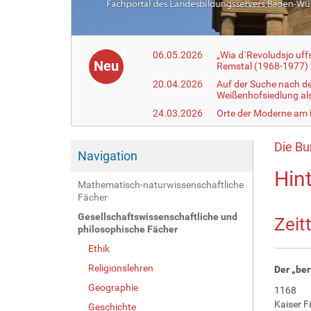
06.05.2026
„Wia d´Revoludsjo uf
Neu
Remstal (1968-1977)
20.04.2026
Auf der Suche nach d
Weißenhofsiedlung a
24.03.2026
Orte der Moderne am
Die Bu
Navigation
Hin
Mathematisch-naturwissenschaftliche
Fächer
Gesellschaftswissenschaftliche und
Zeit
philosophische Fächer
Ethik
Religionslehren
Der „be
Geographie
1168
Kaiser F
Geschichte