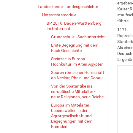
ergebene
Landeskunde, Landesgeschichte
Kaiser R
Unterrichtsmodule
staufisc
führte.
BP 2016: Baden-Württemberg
im Unterricht
1171
Ruprecht
Grundschule - Sachunterricht
Stauferk
Erste Begegnung mit dem
Als eine
Fach Geschichte
Deutschl
Steinzeit in Europa –
Er gehör
Hochkultur im Alten Ägypten
Spuren römischer Herrschaft
an Neckar, Rhein und Donau
Von der Spätantike ins
europäische Mittelalter -
neue Religionen, neue Reiche
Europa im Mittelalter -
Lebenswelten in der
Agrargesellschaft und
Begegnungen mit dem
Fremden