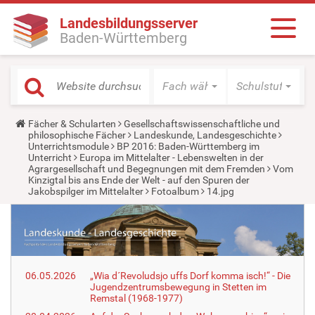
Landesbildungsserver
Baden-Württemberg
Fach wählen
Schulstufe wäh
Y
Fächer & Schularten
Gesellschaftswissenschaftliche und
o
philosophische Fächer
Landeskunde, Landesgeschichte
u
Unterrichtsmodule
BP 2016: Baden-Württemberg im
a
Unterricht
Europa im Mittelalter - Lebenswelten in der
r
Agrargesellschaft und Begegnungen mit dem Fremden
Vom
e
Kinzigtal bis ans Ende der Welt - auf den Spuren der
h
Jakobspilger im Mittelalter
Fotoalbum
14.jpg
e
r
e
:
06.05.2026
„Wia d´Revoludsjo uffs Dorf komma isch!“ - Die
Jugendzentrumsbewegung in Stetten im
Remstal (1968-1977)