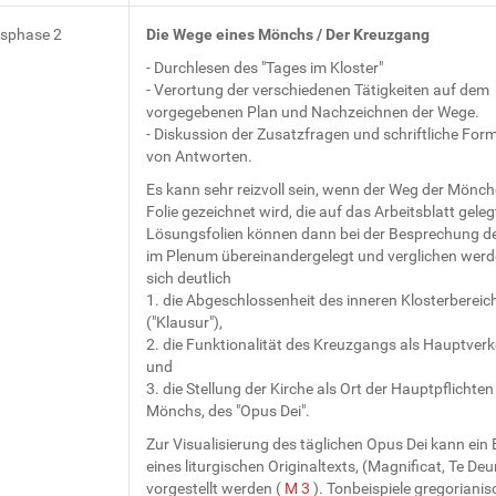
tsphase 2
Die Wege eines Mönchs / Der Kreuzgang
- Durchlesen des "Tages im Kloster"
- Verortung der verschiedenen Tätigkeiten auf dem
vorgegebenen Plan und Nachzeichnen der Wege.
- Diskussion der Zusatzfragen und schriftliche For
von Antworten.
Es kann sehr reizvoll sein, wenn der Weg der Mönch
Folie gezeichnet wird, die auf das Arbeitsblatt geleg
Lösungsfolien können dann bei der Besprechung d
im Plenum übereinandergelegt und verglichen werde
sich deutlich
1. die Abgeschlossenheit des inneren Klosterbereic
("Klausur"),
2. die Funktionalität des Kreuzgangs als Hauptver
und
3. die Stellung der Kirche als Ort der Hauptpflichten
Mönchs, des "Opus Dei".
Zur Visualisierung des täglichen Opus Dei kann ein B
eines liturgischen Originaltexts, (Magnificat, Te Deu
vorgestellt werden (
M 3
). Tonbeispiele gregorianis