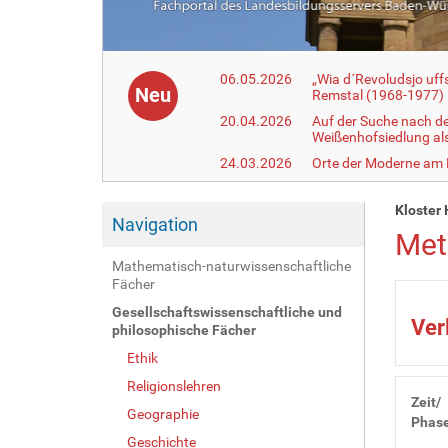
06.05.2026
„Wia d´Revoludsjo uf
Neu
Remstal (1968-1977)
20.04.2026
Auf der Suche nach d
Weißenhofsiedlung a
24.03.2026
Orte der Moderne am
Kloster 
Navigation
Met
Mathematisch-naturwissenschaftliche
Fächer
Gesellschaftswissenschaftliche und
Ver
philosophische Fächer
Ethik
Religionslehren
Zeit/
Geographie
Phas
Geschichte