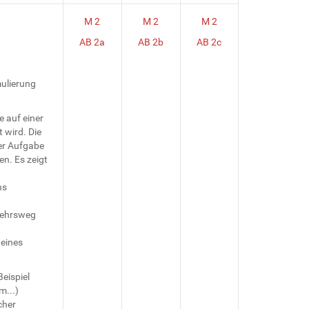
M 2
M 2
M 2
AB 2a
AB 2b
AB 2c
mulierung
e auf einer
t wird. Die
er Aufgabe
n. Es zeigt
hs
kehrsweg
 eines
eispiel
m...)
cher