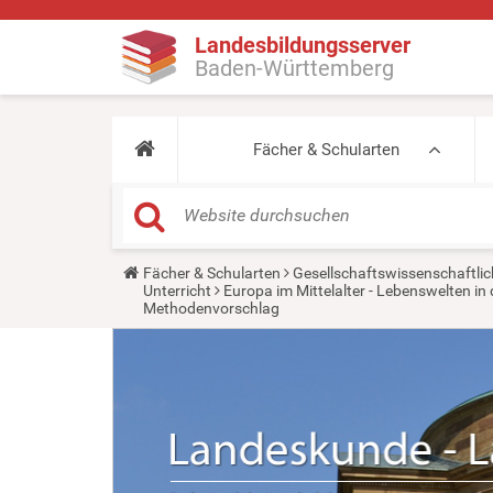
Landesbildungsserver
Baden-Württemberg
Fächer & Schularten
Y
Fächer & Schularten
Gesellschaftswissenschaftlic
o
Unterricht
Europa im Mittelalter - Lebenswelten 
u
Methodenvorschlag
a
r
e
h
e
r
e
: