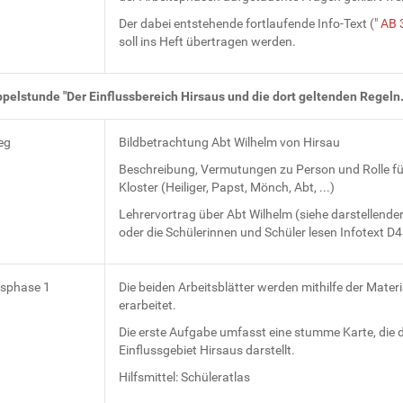
Der dabei entstehende fortlaufende Info-Text ("
AB 
soll ins Heft übertragen werden.
ppelstunde "Der Einflussbereich Hirsaus und die dort geltenden Regeln
eg
Bildbetrachtung Abt Wilhelm von Hirsau
Beschreibung, Vermutungen zu Person und Rolle fü
Kloster (Heiliger, Papst, Mönch, Abt, ...)
Lehrervortrag über Abt Wilhelm (siehe darstellende
oder die Schülerinnen und Schüler lesen Infotext D
tsphase 1
Die beiden Arbeitsblätter werden mithilfe der Materi
erarbeitet.
Die erste Aufgabe umfasst eine stumme Karte, die 
Einflussgebiet Hirsaus darstellt.
Hilfsmittel: Schüleratlas