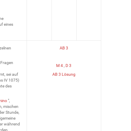
he
f eines
nzelnen
AB 3
 Fragen
M 4
,
D 3
t, sei auf
AB 3 Lösung
s IV 1075)
hte des
mino
",
n, mischen
der Stunde,
llgemeine
ier während
rden.