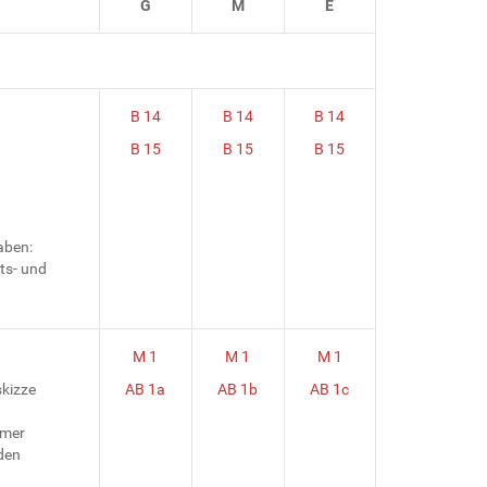
G
M
E
B 14
B 14
B 14
B 15
B 15
B 15
aben:
ts- und
M 1
M 1
M 1
skizze
AB 1a
AB 1b
AB 1c
mmer
den