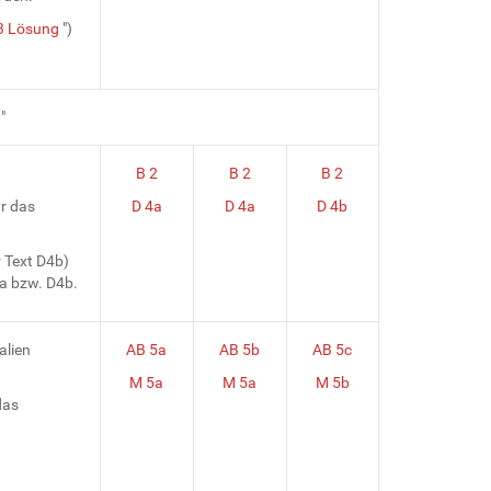
3 Lösung
")
.
"
B 2
B 2
B 2
r das
D 4a
D 4a
D 4b
r Text D4b)
4a bzw. D4b.
alien
AB 5a
AB 5b
AB 5c
M 5a
M 5a
M 5b
das