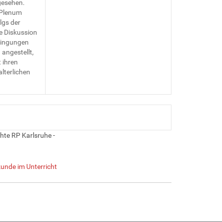
gesehen.
 Plenum
lgs der
e Diskussion
edingungen
angestellt,
 ihren
lterlichen
hte RP Karlsruhe -
unde im Unterricht