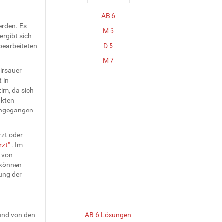
AB 6
erden. Es
M 6
ergibt sich
bearbeiteten
D 5
M 7
Hirsauer
 in
tim, da sich
nkten
eingegangen
rzt oder
rzt"
. Im
g von
 können
lung der
und von den
AB 6 Lösungen