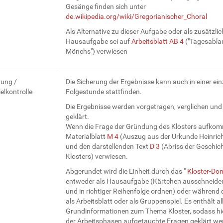
Gesänge finden sich unter
de.wikipedia.org/wiki/Gregorianischer_Choral
Als Alternative zu dieser Aufgabe oder als zusätzlic
Hausaufgabe sei auf
Arbeitsblatt AB 4
("Tagesablau
Mönchs") verwiesen
rung /
Die Sicherung der Ergebnisse kann auch in einer ei
elkontrolle
Folgestunde stattfinden.
Die Ergebnisse werden vorgetragen, verglichen und
geklärt.
Wenn die Frage der Gründung des Klosters aufkomm
Materialblatt
M 4
(Auszug aus der Urkunde Heinrich
und den darstellenden Text
D 3
(Abriss der Geschic
Klosters) verwiesen.
Abgerundet wird die Einheit durch das "
Kloster-Do
entweder als Hausaufgabe (Kärtchen ausschneide
und in richtiger Reihenfolge ordnen) oder während 
als Arbeitsblatt oder als Gruppenspiel. Es enthält a
Grundinformationen zum Thema Kloster, sodass h
der Arbeitsphasen aufgetauchte Fragen geklärt we