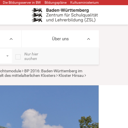
Die Bildungsserver in BW
Bildungspläne
Kultusministerium
Über uns
Nur hier
suchen
ichtsmodule
BP 2016: Baden-Württemberg im
t des mittelalterlichen Klosters
Kloster Hirsau