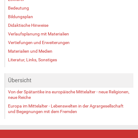
i
l
Bedeutung
d
Bildungsplan
i
Didaktische Hinweise
n
v
Verlaufsplanung mit Materialien
o
Vertiefungen und Erweiterungen
l
l
Materialien und Medien
e
Literatur, Links, Sonstiges
r
G
r
Übersicht
ö
ß
Von der Spätantike ins europäische Mittelalter - neue Religionen,
e
neue Reiche
…
Europa im Mittelalter - Lebenswelten in der Agrargesellschaft
und Begegnungen mit dem Fremden