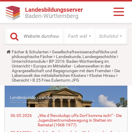
Landesbildungsserver
Baden-Württemberg
Fach wählen
Schulstufe wäh
Y
Fächer & Schularten
Gesellschaftswissenschaftliche und
o
philosophische Fächer
Landeskunde, Landesgeschichte
u
Unterrichtsmodule
BP 2016: Baden-Württemberg im
a
Unterricht
Europa im Mittelalter - Lebenswelten in der
r
Agrargesellschaft und Begegnungen mit dem Fremden
Die
e
Lebenswelt des mittelalterlichen Klosters
Kloster Hirsau
h
Übersicht
B 25 Fries Eulenturm.JPG
e
r
e
:
06.05.2026
„Wia d´Revoludsjo uffs Dorf komma isch!“ - Die
Jugendzentrumsbewegung in Stetten im
Remstal (1968-1977)