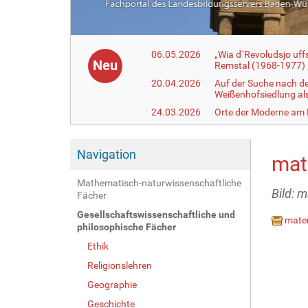
06.05.2026
„Wia d´Revoludsjo uf
Neu
Remstal (1968-1977)
20.04.2026
Auf der Suche nach d
Weißenhofsiedlung a
24.03.2026
Orte der Moderne am
Navigation
mate
Mathematisch-naturwissenschaftliche
Bild: m
Fächer
Gesellschaftswissenschaftliche und
mater
philosophische Fächer
Ethik
Religionslehren
Geographie
Geschichte