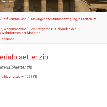
fs Dorf komma isch!“ - Die Jugendzentrumsbewegung in Stetten im
er „Wohnmaschine“ – ein Exitgame zu Gebäuden der
ls Wohnformen der Moderne
 Bodensee
rialblaetter.zip
aterialblaetter.zip
ialblaetter.zip
— 4031 KB