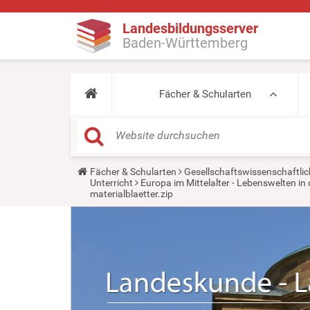
Landesbildungsserver
Baden-Württemberg
Fächer & Schularten
Y
Fächer & Schularten
Gesellschaftswissenschaftlic
o
Unterricht
Europa im Mittelalter - Lebenswelten 
u
materialblaetter.zip
a
r
e
h
e
r
e
: