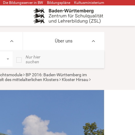
Die Bildungsserver in BW
Bildungspläne
Kultusministerium
Über uns
Nur hier
suchen
ichtsmodule
BP 2016: Baden-Württemberg im
t des mittelalterlichen Klosters
Kloster Hirsau