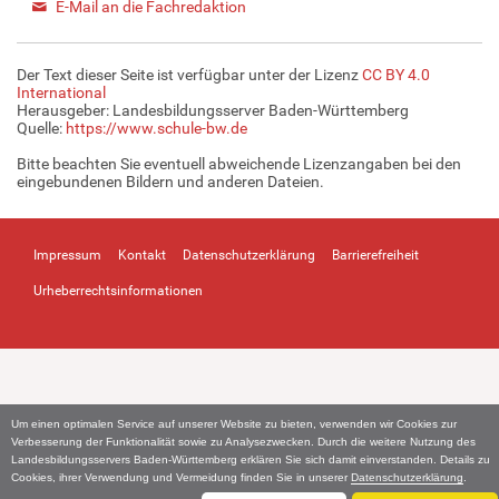
E-Mail an die Fachredaktion
Der Text dieser Seite ist verfügbar unter der Lizenz
CC BY 4.0
International
Herausgeber: Landesbildungsserver Baden-Württemberg
Quelle:
https://www.schule-bw.de
Bitte beachten Sie eventuell abweichende Lizenzangaben bei den
eingebundenen Bildern und anderen Dateien.
Impressum
Kontakt
Datenschutzerklärung
Barrierefreiheit
Urheberrechtsinformationen
Um einen optimalen Service auf unserer Website zu bieten, verwenden wir Cookies zur
Verbesserung der Funktionalität sowie zu Analysezwecken. Durch die weitere Nutzung des
Landesbildungsservers Baden-Württemberg erklären Sie sich damit einverstanden. Details zu
Cookies, ihrer Verwendung und Vermeidung finden Sie in unserer
Datenschutzerklärung
.