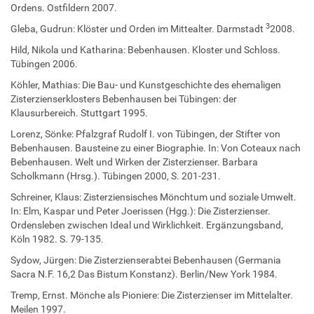
Ordens. Ostfildern 2007.
3
Gleba, Gudrun: Klöster und Orden im Mittealter. Darmstadt
2008.
Hild, Nikola und Katharina: Bebenhausen. Kloster und Schloss.
Tübingen 2006.
Köhler, Mathias: Die Bau- und Kunstgeschichte des ehemaligen
Zisterzienserklosters Bebenhausen bei Tübingen: der
Klausurbereich. Stuttgart 1995.
Lorenz, Sönke: Pfalzgraf Rudolf I. von Tübingen, der Stifter von
Bebenhausen. Bausteine zu einer Biographie. In: Von Coteaux nach
Bebenhausen. Welt und Wirken der Zisterzienser. Barbara
Scholkmann (Hrsg.). Tübingen 2000, S. 201-231.
Schreiner, Klaus: Zisterziensisches Mönchtum und soziale Umwelt.
In: Elm, Kaspar und Peter Joerissen (Hgg.): Die Zisterzienser.
Ordensleben zwischen Ideal und Wirklichkeit. Ergänzungsband,
Köln 1982. S. 79-135.
Sydow, Jürgen: Die Zisterzienserabtei Bebenhausen (Germania
Sacra N.F. 16,2 Das Bistum Konstanz). Berlin/New York 1984.
Tremp, Ernst. Mönche als Pioniere: Die Zisterzienser im Mittelalter.
Meilen 1997.