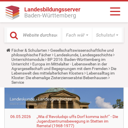
Landesbildungsserver
Baden-Württemberg
Fach wählen
Schulstufe wäh
Y
Fächer & Schularten
Gesellschaftswissenschaftliche und
o
philosophische Fächer
Landeskunde, Landesgeschichte
u
Unterrichtsmodule
BP 2016: Baden-Württemberg im
a
Unterricht
Europa im Mittelalter - Lebenswelten in der
r
Agrargesellschaft und Begegnungen mit dem Fremden
Die
e
Lebenswelt des mittelalterlichen Klosters
Lebensalltag im
h
Kloster: Die ehemalige Zisterzienserabtei Bebenhausen
e
Service
r
e
:
06.05.2026
„Wia d´Revoludsjo uffs Dorf komma isch!“ - Die
Jugendzentrumsbewegung in Stetten im
Remstal (1968-1977)