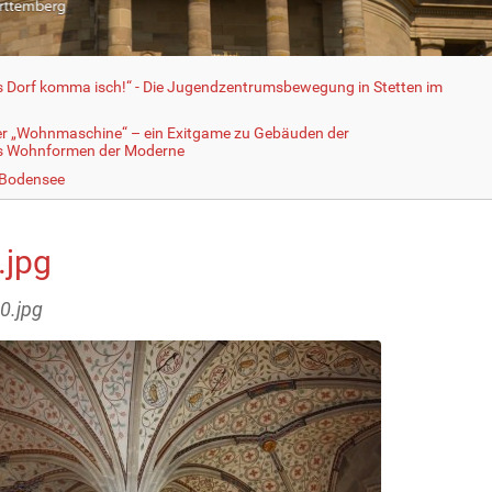
fs Dorf komma isch!“ - Die Jugendzentrumsbewegung in Stetten im
er „Wohnmaschine“ – ein Exitgame zu Gebäuden der
ls Wohnformen der Moderne
 Bodensee
.jpg
40.jpg