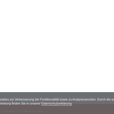
Cookies zur Verbesserung der Funktionalität sowie zu Analysezwecken. Durch die
meidung finden Sie in unserer
Datenschutzerklärung
.
Urheberrechtsinformationen