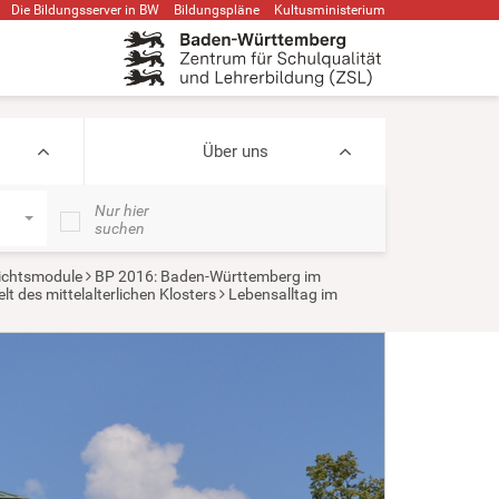
Die Bildungsserver in BW
Bildungspläne
Kultusministerium
Über uns
Nur hier
suchen
ichtsmodule
BP 2016: Baden-Württemberg im
t des mittelalterlichen Klosters
Lebensalltag im