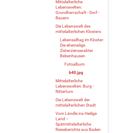
Mittelalterliche
r
Lebenswelten:
G
Grundherrschaft - Dorf -
r
Bauern
ö
Die Lebenswelt des
ß
mittelalterlichen Klosters
e
Lebensalltag im Kloster:
…
Die ehemalige
Zisterzienserabtei
Bebenhausen
Fotoalbum
b40.jpg
Mittelalterliche
Lebenswelten: Burg -
Rittertum
Die Lebenswelt der
mittelalterlichen Stadt
Vom Ländle ins Heilige
Land –
Spätmittelalterliche
Reiseberichte aus Baden