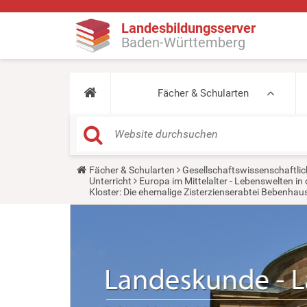
Landesbildungsserver
Baden-Württemberg
Fächer & Schularten
Y
Fächer & Schularten
Gesellschaftswissenschaftlic
o
Unterricht
Europa im Mittelalter - Lebenswelten 
u
Kloster: Die ehemalige Zisterzienserabtei Bebenhau
a
r
e
h
e
r
e
: