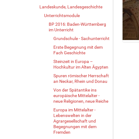
Landeskunde, Landesgeschichte
Unterrichtsmodule
BP 2016: Baden-Württemberg
im Unterricht
Grundschule - Sachunterricht
Z
Erste Begegnung mit dem
e
Fach Geschichte
i
Steinzeit in Europa –
g
Hochkultur im Alten Ägypten
e
Spuren römischer Herrschaft
B
an Neckar, Rhein und Donau
i
l
Von der Spätantike ins
d
europäische Mittelalter -
i
neue Religionen, neue Reiche
n
Europa im Mittelalter -
v
Lebenswelten in der
o
Agrargesellschaft und
l
Begegnungen mit dem
l
Fremden
e