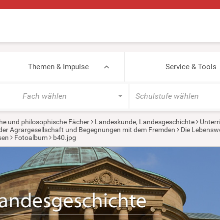
Themen & Impulse
Service & Tools
Fach wählen
Schulstufe wählen
he und philosophische Fächer
Landeskunde, Landesgeschichte
Unterr
in der Agrargesellschaft und Begegnungen mit dem Fremden
Die Lebenswel
sen
Fotoalbum
b40.jpg