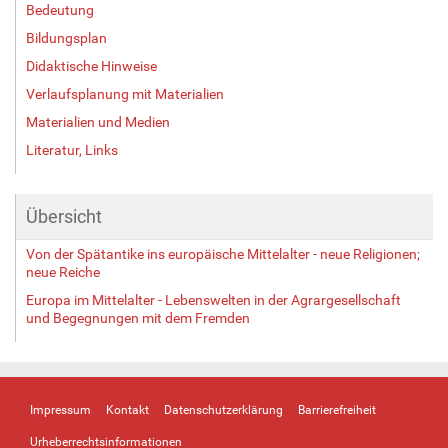
Bedeutung
l
l
Bildungsplan
e
Didaktische Hinweise
r
Verlaufsplanung mit Materialien
G
r
Materialien und Medien
ö
Literatur, Links
ß
e
…
Übersicht
Von der Spätantike ins europäische Mittelalter - neue Religionen;
neue Reiche
Europa im Mittelalter - Lebenswelten in der Agrargesellschaft
und Begegnungen mit dem Fremden
Impressum
Kontakt
Datenschutzerklärung
Barrierefreiheit
Urheberrechtsinformationen