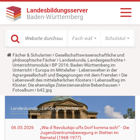
Landesbildungsserver
Baden-Württemberg
Fach wählen
Schulstufe wäh
Y
Fächer & Schularten
Gesellschaftswissenschaftliche und
o
philosophische Fächer
Landeskunde, Landesgeschichte
u
Unterrichtsmodule
BP 2016: Baden-Württemberg im
a
Unterricht
Europa im Mittelalter - Lebenswelten in der
r
Agrargesellschaft und Begegnungen mit dem Fremden
Die
e
Lebenswelt des mittelalterlichen Klosters
Lebensalltag im
h
Kloster: Die ehemalige Zisterzienserabtei Bebenhausen
e
Fotoalbum
b42.jpg
r
e
:
06.05.2026
„Wia d´Revoludsjo uffs Dorf komma isch!“ - Die
Jugendzentrumsbewegung in Stetten im
Remstal (1968-1977)