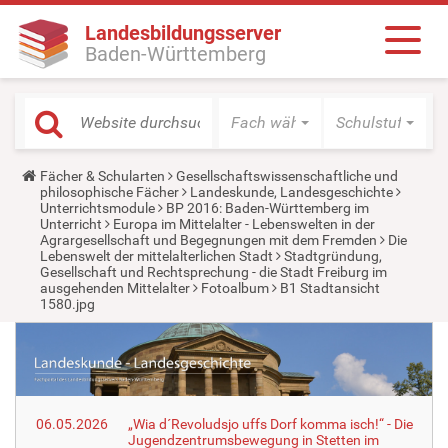
Landesbildungsserver
Baden-Württemberg
Fach wählen
Schulstufe wäh
Y
Fächer & Schularten
Gesellschaftswissenschaftliche und
o
philosophische Fächer
Landeskunde, Landesgeschichte
u
Unterrichtsmodule
BP 2016: Baden-Württemberg im
a
Unterricht
Europa im Mittelalter - Lebenswelten in der
r
Agrargesellschaft und Begegnungen mit dem Fremden
Die
e
Lebenswelt der mittelalterlichen Stadt
Stadtgründung,
h
Gesellschaft und Rechtsprechung - die Stadt Freiburg im
e
ausgehenden Mittelalter
Fotoalbum
B1 Stadtansicht
r
1580.jpg
e
:
06.05.2026
„Wia d´Revoludsjo uffs Dorf komma isch!“ - Die
Jugendzentrumsbewegung in Stetten im