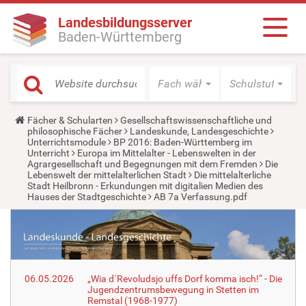
Landesbildungsserver
Baden-Württemberg
Fach wählen
Schulstufe wäh
Y
Fächer & Schularten
Gesellschaftswissenschaftliche und
o
philosophische Fächer
Landeskunde, Landesgeschichte
u
Unterrichtsmodule
BP 2016: Baden-Württemberg im
a
Unterricht
Europa im Mittelalter - Lebenswelten in der
r
Agrargesellschaft und Begegnungen mit dem Fremden
Die
e
Lebenswelt der mittelalterlichen Stadt
Die mittelalterliche
h
Stadt Heilbronn - Erkundungen mit digitalien Medien des
e
Hauses der Stadtgeschichte
AB 7a Verfassung.pdf
r
e
:
06.05.2026
„Wia d´Revoludsjo uffs Dorf komma isch!“ - Die
Jugendzentrumsbewegung in Stetten im
Remstal (1968-1977)