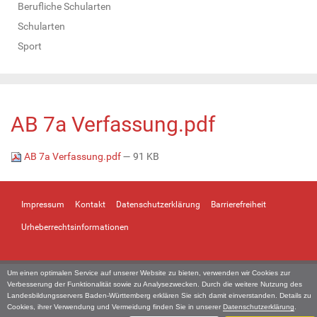
Berufliche Schularten
Schularten
Sport
AB 7a Verfassung.pdf
AB 7a Verfassung.pdf
— 91 KB
Impressum
Kontakt
Datenschutzerklärung
Barrierefreiheit
Urheberrechtsinformationen
Um einen optimalen Service auf unserer Website zu bieten, verwenden wir Cookies zur
Verbesserung der Funktionalität sowie zu Analysezwecken. Durch die weitere Nutzung des
Landesbildungsservers Baden-Württemberg erklären Sie sich damit einverstanden. Details zu
Cookies, ihrer Verwendung und Vermeidung finden Sie in unserer
Datenschutzerklärung
.