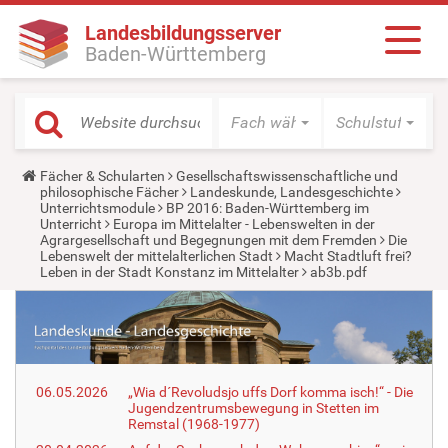
Landesbildungsserver
Baden-Württemberg
Fach wählen
Schulstufe wäh
Y
Fächer & Schularten
Gesellschaftswissenschaftliche und
o
philosophische Fächer
Landeskunde, Landesgeschichte
u
Unterrichtsmodule
BP 2016: Baden-Württemberg im
a
Unterricht
Europa im Mittelalter - Lebenswelten in der
r
Agrargesellschaft und Begegnungen mit dem Fremden
Die
e
Lebenswelt der mittelalterlichen Stadt
Macht Stadtluft frei?
h
Leben in der Stadt Konstanz im Mittelalter
ab3b.pdf
e
r
e
:
06.05.2026
„Wia d´Revoludsjo uffs Dorf komma isch!“ - Die
Jugendzentrumsbewegung in Stetten im
Remstal (1968-1977)