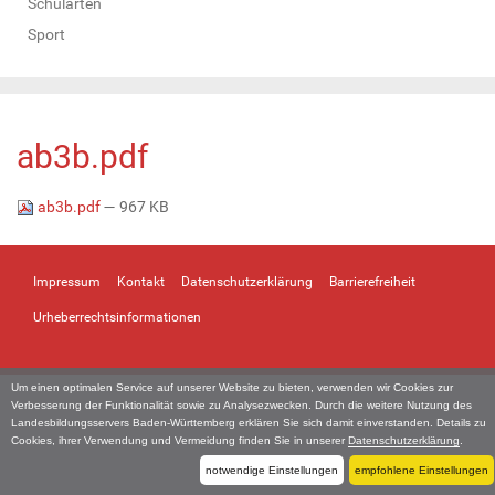
Schularten
Sport
ab3b.pdf
ab3b.pdf
— 967 KB
Impressum
Kontakt
Datenschutzerklärung
Barrierefreiheit
Urheberrechtsinformationen
Um einen optimalen Service auf unserer Website zu bieten, verwenden wir Cookies zur
Verbesserung der Funktionalität sowie zu Analysezwecken. Durch die weitere Nutzung des
Landesbildungsservers Baden-Württemberg erklären Sie sich damit einverstanden. Details zu
Cookies, ihrer Verwendung und Vermeidung finden Sie in unserer
Datenschutzerklärung
.
notwendige Einstellungen
empfohlene Einstellungen