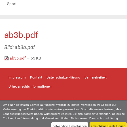
Sport
ab3b.pdf
Bild: ab3b.pdf
ab3b.pdf
— 65 KB
Impressum
Kontakt
Datenschutzerklärung
Barrierefreiheit
Urheberrechtsinformationen
Um einen optimalen Service auf unserer Website zu bieten, verwenden wir Cookies zur
Verbesserung der Funktionalität sowie zu Analysezwecken. Durch die weitere Nutzung des
Landesbildungsservers Baden-Württemberg erklären Sie sich damit einverstanden. Details zu
Cookies, ihrer Verwendung und Vermeidung finden Sie in unserer
Datenschutzerklärung
.
notwendige Einstellungen
empfohlene Einstellungen