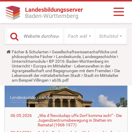
Landesbildungsserver
Baden-Württemberg
Fach wählen
Schulstufe wäh
Y
Fächer & Schularten
Gesellschaftswissenschaftliche und
o
philosophische Fächer
Landeskunde, Landesgeschichte
u
Unterrichtsmodule
BP 2016: Baden-Württemberg im
a
Unterricht
Europa im Mittelalter - Lebenswelten in der
r
Agrargesellschaft und Begegnungen mit dem Fremden
Die
e
Lebenswelt der mittelalterlichen Stadt
Stadt im Mittelalter
h
am Beispiel Villingen
ab3b.pdf
e
r
e
:
06.05.2026
„Wia d´Revoludsjo uffs Dorf komma isch!“ - Die
Jugendzentrumsbewegung in Stetten im
Remstal (1968-1977)