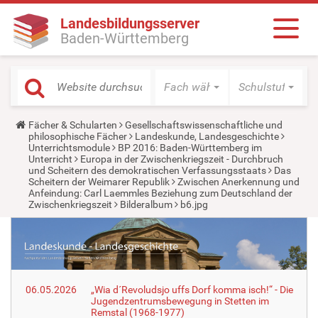
Landesbildungsserver
Baden-Württemberg
Fach wählen
Schulstufe wäh
Y
Fächer & Schularten
Gesellschaftswissenschaftliche und
o
philosophische Fächer
Landeskunde, Landesgeschichte
u
Unterrichtsmodule
BP 2016: Baden-Württemberg im
a
Unterricht
Europa in der Zwischenkriegszeit - Durchbruch
r
und Scheitern des demokratischen Verfassungsstaats
Das
e
Scheitern der Weimarer Republik
Zwischen Anerkennung und
h
Anfeindung: Carl Laemmles Beziehung zum Deutschland der
e
Zwischenkriegszeit
Bilderalbum
b6.jpg
r
e
:
06.05.2026
„Wia d´Revoludsjo uffs Dorf komma isch!“ - Die
Jugendzentrumsbewegung in Stetten im
Remstal (1968-1977)