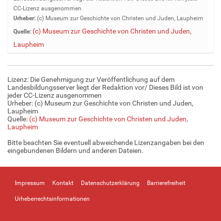
i
CC-Lizenz ausgenommen
g
Urheber:
(c) Museum zur Geschichte von Christen und Juden, Laupheim
e
(c) Museum zur Geschichte von Christen und Juden,
Quelle:
B
Laupheim
i
l
d
i
Lizenz: Die Genehmigung zur Veröffentlichung auf dem
n
Landesbildungsserver liegt der Redaktion vor/ Dieses Bild ist von
v
jeder CC-Lizenz ausgenommen
Urheber: (c) Museum zur Geschichte von Christen und Juden,
o
Laupheim
l
Quelle:
(c) Museum zur Geschichte von Christen und Juden,
l
Laupheim
e
Bitte beachten Sie eventuell abweichende Lizenzangaben bei den
r
eingebundenen Bildern und anderen Dateien.
G
r
ö
ß
Impressum
Kontakt
Datenschutzerklärung
Barrierefreiheit
e
Urheberrechtsinformationen
…