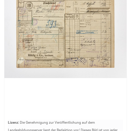
Z
Lizenz:
Die Genehmigung zur Veröffentlichung auf dem
e
Landesbildungsserver liegt der Redaktion vor/ Dieses Bild ist von jeder