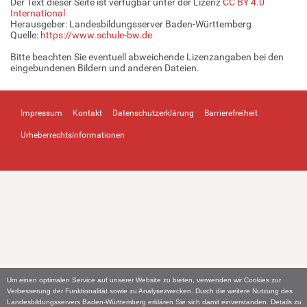
Der Text dieser Seite ist verfügbar unter der Lizenz
CC BY 4.0
International
Herausgeber: Landesbildungsserver Baden-Württemberg
Quelle:
https://www.schule-bw.de
Bitte beachten Sie eventuell abweichende Lizenzangaben bei den
eingebundenen Bildern und anderen Dateien.
Impressum
Kontakt
Datenschutzerklärung
Barrierefreiheit
Urheberrechtsinformationen
Um einen optimalen Service auf unserer Website zu bieten, verwenden wir Cookies zur
Verbesserung der Funktionalität sowie zu Analysezwecken. Durch die weitere Nutzung des
Landesbildungsservers Baden-Württemberg erklären Sie sich damit einverstanden. Details zu