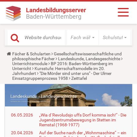
Landesbildungsserver
Baden-Württemberg
Fach wählen
Schulstufe wäh
Y
Fächer & Schularten
Gesellschaftswissenschaftliche und
o
philosophische Fächer
Landeskunde, Landesgeschichte
u
Unterrichtsmodule
BP 2016: Baden-Württemberg im
a
Unterricht
Kursstufe: Herrschaftsmodelle im 20.
r
Jahrhundert
"Die Mörder sind unter uns" - Der Ulmer
e
Einsatzgruppenprozess 1958
Zeittafel
h
e
r
e
:
06.05.2026
„Wia d´Revoludsjo uffs Dorf komma isch!“ - Die
Jugendzentrumsbewegung in Stetten im
Remstal (1968-1977)
20.04.2026
Auf der Suche nach der „Wohnmaschine“ – ein