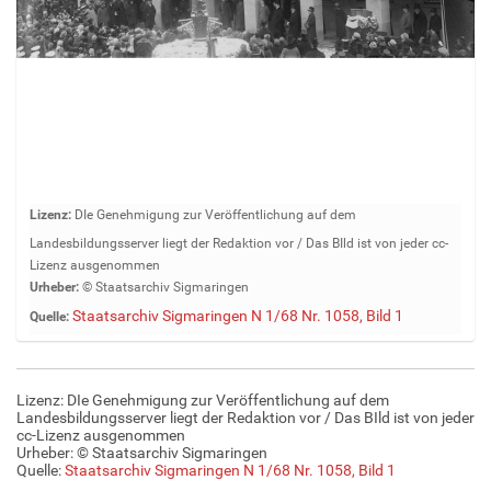
Z
Lizenz:
DIe Genehmigung zur Veröffentlichung auf dem
e
Landesbildungsserver liegt der Redaktion vor / Das BIld ist von jeder cc-
i
Lizenz ausgenommen
g
Urheber:
© Staatsarchiv Sigmaringen
e
Staatsarchiv Sigmaringen N 1/68 Nr. 1058, Bild 1
Quelle:
B
i
l
d
Lizenz: DIe Genehmigung zur Veröffentlichung auf dem
i
Landesbildungsserver liegt der Redaktion vor / Das BIld ist von jeder
n
cc-Lizenz ausgenommen
Urheber: © Staatsarchiv Sigmaringen
v
Quelle:
Staatsarchiv Sigmaringen N 1/68 Nr. 1058, Bild 1
o