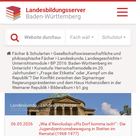
Landesbildungsserver
Baden-Württemberg
Fach wählen
Schulstufe wäh
Y
Fächer & Schularten
Gesellschaftswissenschaftliche und
o
philosophische Fächer
Landeskunde, Landesgeschichte
u
Unterrichtsmodule
BP 2016: Baden-Württemberg im
a
Unterricht
Kursstufe: Herrschaftsmodelle im 20.
r
Jahrhundert
„Frage der Etikette“ oder „Kampf um die
e
Republik“? Der Konflikt zwischen den Sigmaringer
h
Regierungspräsidenten und dem Haus Hohenzollern in der
e
Weimarer Republik
Bilderalbum
b1.jpg
r
e
:
06.05.2026
„Wia d´Revoludsjo uffs Dorf komma isch!“ - Die
Jugendzentrumsbewegung in Stetten im
Remstal (1968-1977)