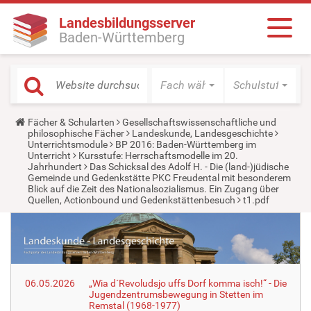
Landesbildungsserver
Baden-Württemberg
Fach wählen
Schulstufe wäh
Y
Fächer & Schularten
Gesellschaftswissenschaftliche und
o
philosophische Fächer
Landeskunde, Landesgeschichte
u
Unterrichtsmodule
BP 2016: Baden-Württemberg im
a
Unterricht
Kursstufe: Herrschaftsmodelle im 20.
r
Jahrhundert
Das Schicksal des Adolf H. - Die (land-)jüdische
e
Gemeinde und Gedenkstätte PKC Freudental mit besonderem
h
Blick auf die Zeit des Nationalsozialismus. Ein Zugang über
e
Quellen, Actionbound und Gedenkstättenbesuch
t1.pdf
r
e
:
06.05.2026
„Wia d´Revoludsjo uffs Dorf komma isch!“ - Die
Jugendzentrumsbewegung in Stetten im
Remstal (1968-1977)