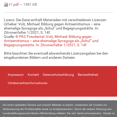
t1.pdf
— 1581 KB
Lizenz: Die Datei enthält Materialien mit verschiedenen Lizenzen
Urheber: Volz, Michael: Bildung gegen Antisemitismus – eine
ehemalige Synagoge als „Schul“ und Begegnungsstätte. In:
Zitronenfalter 1/2021, S. 14f.
Quelle:
© PKC Freudental ,Volz, Michael: Bildung gegen
Antisemitismus – eine ehemalige Synagoge als „Schul“ und
Begegnungsstätte. In: Zitronenfalter 1/2021, S. 14f
Bitte beachten Sie eventuell abweichende Lizenzangaben bei den
eingebundenen Bildern und anderen Dateien.
Impressum
Kontakt
Datenschutzerklärung
Barrierefreiheit
Urheberrechtsinformationen
Um einen optimalen Service auf unserer Website zu bieten, verwenden wir Cookies zur
Verbesserung der Funktionalität sowie zu Analysezwecken. Durch die weitere Nutzung des
Landesbildungsservers Baden-Württemberg erklären Sie sich damit einverstanden. Details zu