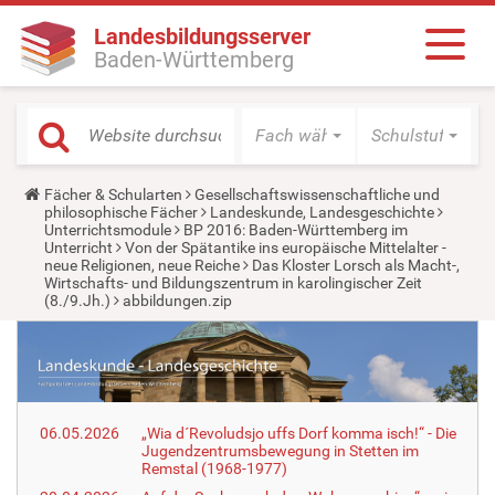
Landesbildungsserver
Baden-Württemberg
Fach wählen
Schulstufe wäh
Y
Fächer & Schularten
Gesellschaftswissenschaftliche und
o
philosophische Fächer
Landeskunde, Landesgeschichte
u
Unterrichtsmodule
BP 2016: Baden-Württemberg im
a
Unterricht
Von der Spätantike ins europäische Mittelalter -
r
neue Religionen, neue Reiche
Das Kloster Lorsch als Macht-,
e
Wirtschafts- und Bildungszentrum in karolingischer Zeit
h
(8./9.Jh.)
abbildungen.zip
e
r
e
:
06.05.2026
„Wia d´Revoludsjo uffs Dorf komma isch!“ - Die
Jugendzentrumsbewegung in Stetten im
Remstal (1968-1977)