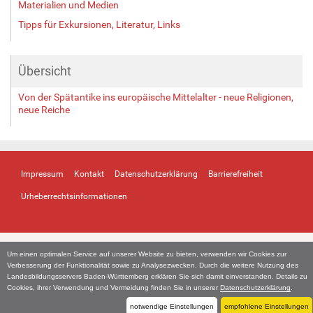
Materialien und Medien
Tipps für Exkursionen, Literatur, Links
Übersicht
Von der Spätantike ins europäische Mittelalter - neue Religionen,
neue Reiche
Impressum
Kontakt
Datenschutzerklärung
Barrierefreiheit
Urheberrechtsinformationen
Um einen optimalen Service auf unserer Website zu bieten, verwenden wir Cookies zur
Verbesserung der Funktionalität sowie zu Analysezwecken. Durch die weitere Nutzung des
Landesbildungsservers Baden-Württemberg erklären Sie sich damit einverstanden. Details zu
Cookies, ihrer Verwendung und Vermeidung finden Sie in unserer
Datenschutzerklärung
.
notwendige Einstellungen
empfohlene Einstellungen