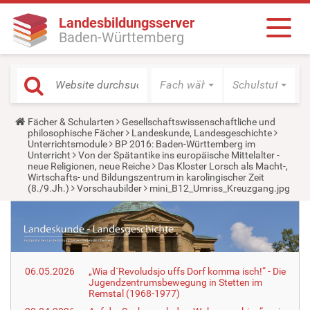
Landesbildungsserver
Baden-Württemberg
Fach wählen
Schulstufe wäh
Y
Fächer & Schularten
Gesellschaftswissenschaftliche und
o
philosophische Fächer
Landeskunde, Landesgeschichte
u
Unterrichtsmodule
BP 2016: Baden-Württemberg im
a
Unterricht
Von der Spätantike ins europäische Mittelalter -
r
neue Religionen, neue Reiche
Das Kloster Lorsch als Macht-,
e
Wirtschafts- und Bildungszentrum in karolingischer Zeit
h
(8./9.Jh.)
Vorschaubilder
mini_B12_Umriss_Kreuzgang.jpg
e
r
e
:
06.05.2026
„Wia d´Revoludsjo uffs Dorf komma isch!“ - Die
Jugendzentrumsbewegung in Stetten im
Remstal (1968-1977)