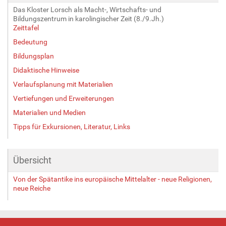
v
Das Kloster Lorsch als Macht-, Wirtschafts- und
o
Bildungszentrum in karolingischer Zeit (8./9.Jh.)
l
Zeittafel
l
Bedeutung
e
Bildungsplan
r
G
Didaktische Hinweise
r
Verlaufsplanung mit Materialien
ö
ß
Vertiefungen und Erweiterungen
e
Materialien und Medien
…
Tipps für Exkursionen, Literatur, Links
Übersicht
Von der Spätantike ins europäische Mittelalter - neue Religionen,
neue Reiche