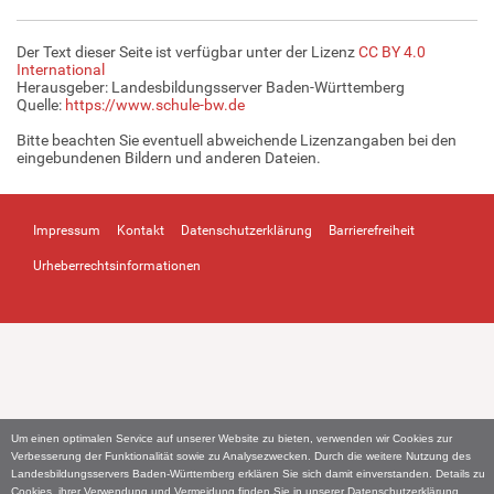
Der Text dieser Seite ist verfügbar unter der Lizenz
CC BY 4.0
International
Herausgeber: Landesbildungsserver Baden-Württemberg
Quelle:
https://www.schule-bw.de
Bitte beachten Sie eventuell abweichende Lizenzangaben bei den
eingebundenen Bildern und anderen Dateien.
Impressum
Kontakt
Datenschutzerklärung
Barrierefreiheit
Urheberrechtsinformationen
Um einen optimalen Service auf unserer Website zu bieten, verwenden wir Cookies zur
Verbesserung der Funktionalität sowie zu Analysezwecken. Durch die weitere Nutzung des
Landesbildungsservers Baden-Württemberg erklären Sie sich damit einverstanden. Details zu
Cookies, ihrer Verwendung und Vermeidung finden Sie in unserer
Datenschutzerklärung
.