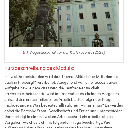
B 1
Siegesdenkmal vor der Karlskaserne (2021)
Kurzbeschreibung des Moduls:
In zwei Doppelstunden wird das Thema `Alltäglicher Militarismus -
auch in Freiburg!?´ erarbeitet. Ausgehend von einer assoziativen
Aufgabe bzw. einem Zitat wird die Leitfrage entwickelt.
Im ersten Arbeitsschritt wird im fragend-entwickelnden Vorgehen
anhand des ersten Teiles eines Arbeitsblattes folgender Frage
nachgegangen: Was bedeutet `alltäglicher´ Militarismus? Es werden
dabei die Bereiche Staat, Gesellschaft und Erziehung unterschieden.
Dann erfolgt in einem zweiten Arbeitsschritt ein arbeitsteiliges
Vorgehen, welches sich mit folgender Frage beschäftigt: Wie
äußerte sich der `alltägliche´ Militarismus konkret? Betrachtet