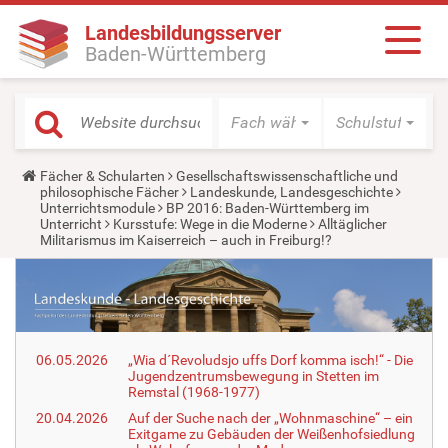
Landesbildungsserver
Baden-Württemberg
Fach wählen
Schulstufe wäh
Y
Fächer & Schularten
Gesellschaftswissenschaftliche und
o
philosophische Fächer
Landeskunde, Landesgeschichte
u
Unterrichtsmodule
BP 2016: Baden-Württemberg im
a
Unterricht
Kursstufe: Wege in die Moderne
Alltäglicher
r
Militarismus im Kaiserreich – auch in Freiburg!?
e
h
e
r
e
:
06.05.2026
„Wia d´Revoludsjo uffs Dorf komma isch!“ - Die
Jugendzentrumsbewegung in Stetten im
Remstal (1968-1977)
20.04.2026
Auf der Suche nach der „Wohnmaschine“ – ein
Exitgame zu Gebäuden der Weißenhofsiedlung