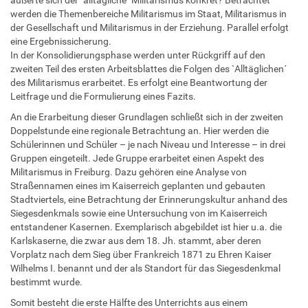
werden die Themenbereiche Militarismus im Staat, Militarismus in
der Gesellschaft und Militarismus in der Erziehung. Parallel erfolgt
eine Ergebnissicherung.
In der Konsolidierungsphase werden unter Rückgriff auf den
zweiten Teil des ersten Arbeitsblattes die Folgen des `Alltäglichen´
des Militarismus erarbeitet. Es erfolgt eine Beantwortung der
Leitfrage und die Formulierung eines Fazits.
An die Erarbeitung dieser Grundlagen schließt sich in der zweiten
Doppelstunde eine regionale Betrachtung an. Hier werden die
Schülerinnen und Schüler – je nach Niveau und Interesse – in drei
Gruppen eingeteilt. Jede Gruppe erarbeitet einen Aspekt des
Militarismus in Freiburg. Dazu gehören eine Analyse von
Straßennamen eines im Kaiserreich geplanten und gebauten
Stadtviertels, eine Betrachtung der Erinnerungskultur anhand des
Siegesdenkmals sowie eine Untersuchung von im Kaiserreich
entstandener Kasernen. Exemplarisch abgebildet ist hier u.a. die
Karlskaserne, die zwar aus dem 18. Jh. stammt, aber deren
Vorplatz nach dem Sieg über Frankreich 1871 zu Ehren Kaiser
Wilhelms I. benannt und der als Standort für das Siegesdenkmal
bestimmt wurde.
Somit besteht die erste Hälfte des Unterrichts aus einem