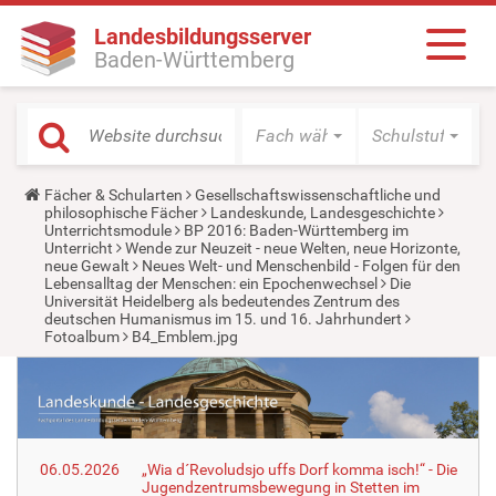
Landesbildungsserver
Baden-Württemberg
Fach wählen
Schulstufe wäh
Y
Fächer & Schularten
Gesellschaftswissenschaftliche und
o
philosophische Fächer
Landeskunde, Landesgeschichte
u
Unterrichtsmodule
BP 2016: Baden-Württemberg im
a
Unterricht
Wende zur Neuzeit - neue Welten, neue Horizonte,
r
neue Gewalt
Neues Welt- und Menschenbild - Folgen für den
e
Lebensalltag der Menschen: ein Epochenwechsel
Die
h
Universität Heidelberg als bedeutendes Zentrum des
e
deutschen Humanismus im 15. und 16. Jahrhundert
r
Fotoalbum
B4_Emblem.jpg
e
:
06.05.2026
„Wia d´Revoludsjo uffs Dorf komma isch!“ - Die
Jugendzentrumsbewegung in Stetten im