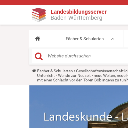
Landesbildungsserver
Baden-Württemberg
Fächer & Schularten
Y
Fächer & Schularten
Gesellschaftswissenschaftlic
o
Unterricht
Wende zur Neuzeit - neue Welten, neue 
u
mit einer Schlacht vor den Toren Böblingens zu tun?
a
r
e
h
e
r
e
: