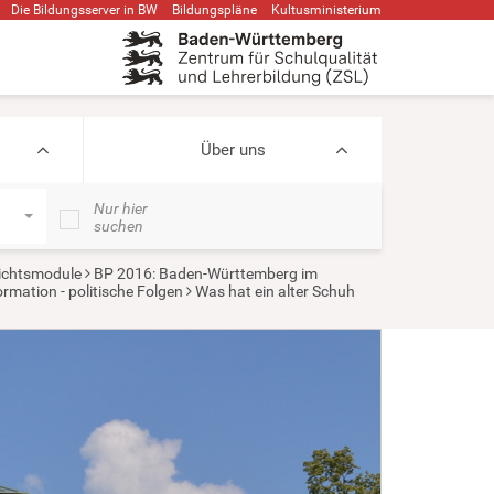
Die Bildungsserver in BW
Bildungspläne
Kultusministerium
Über uns
Nur hier
suchen
ichtsmodule
BP 2016: Baden-Württemberg im
rmation - politische Folgen
Was hat ein alter Schuh