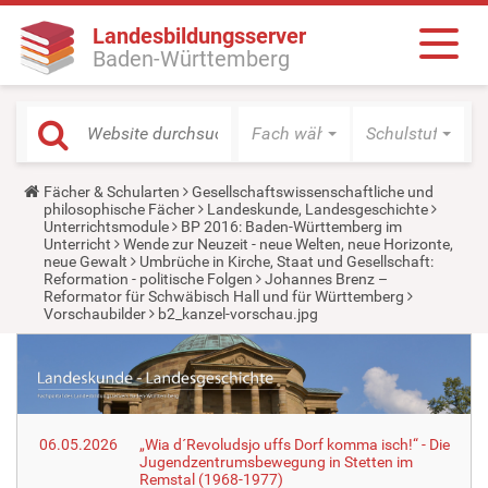
Landesbildungsserver
Baden-Württemberg
Fach wählen
Schulstufe wäh
Y
Fächer & Schularten
Gesellschaftswissenschaftliche und
o
philosophische Fächer
Landeskunde, Landesgeschichte
u
Unterrichtsmodule
BP 2016: Baden-Württemberg im
a
Unterricht
Wende zur Neuzeit - neue Welten, neue Horizonte,
r
neue Gewalt
Umbrüche in Kirche, Staat und Gesellschaft:
e
Reformation - politische Folgen
Johannes Brenz –
h
Reformator für Schwäbisch Hall und für Württemberg
e
Vorschaubilder
b2_kanzel-vorschau.jpg
r
e
:
06.05.2026
„Wia d´Revoludsjo uffs Dorf komma isch!“ - Die
Jugendzentrumsbewegung in Stetten im
Remstal (1968-1977)