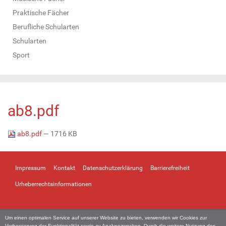
Praktische Fächer
Berufliche Schularten
Schularten
Sport
ab8.pdf
ab8.pdf
— 1716 KB
Impressum
Kontakt
Datenschutzerklärung
Barrierefreiheit
Urheberrechtsinformationen
Um einen optimalen Service auf unserer Website zu bieten, verwenden wir Cookies zur
Verbesserung der Funktionalität sowie zu Analysezwecken. Durch die weitere Nutzung des