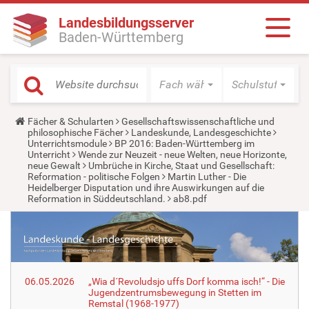
Landesbildungsserver
Baden-Württemberg
Fach wählen
Schulstufe wäh
Y
Fächer & Schularten
Gesellschaftswissenschaftliche und
o
philosophische Fächer
Landeskunde, Landesgeschichte
u
Unterrichtsmodule
BP 2016: Baden-Württemberg im
a
Unterricht
Wende zur Neuzeit - neue Welten, neue Horizonte,
r
neue Gewalt
Umbrüche in Kirche, Staat und Gesellschaft:
e
Reformation - politische Folgen
Martin Luther - Die
h
Heidelberger Disputation und ihre Auswirkungen auf die
e
Reformation in Süddeutschland.
ab8.pdf
r
e
:
06.05.2026
„Wia d´Revoludsjo uffs Dorf komma isch!“ - Die
Jugendzentrumsbewegung in Stetten im
Remstal (1968-1977)