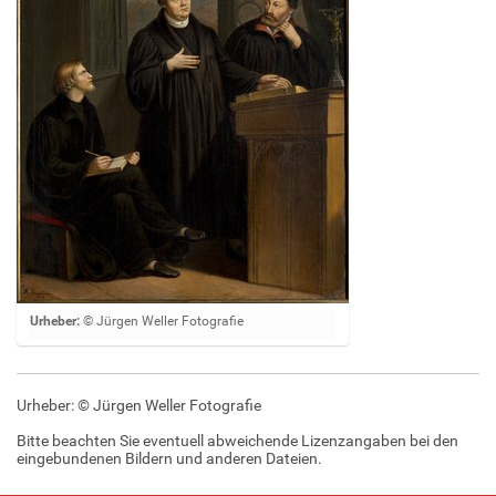
Z
Urheber:
© Jürgen Weller Fotografie
e
i
g
Urheber: © Jürgen Weller Fotografie
e
B
Bitte beachten Sie eventuell abweichende Lizenzangaben bei den
i
eingebundenen Bildern und anderen Dateien.
l