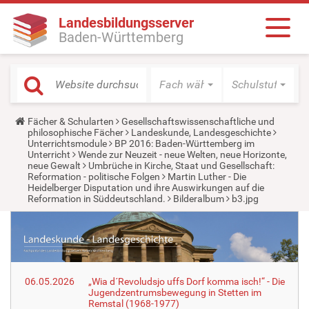
Landesbildungsserver
Baden-Württemberg
Fach wählen
Schulstufe wäh
Y
Fächer & Schularten
Gesellschaftswissenschaftliche und
o
philosophische Fächer
Landeskunde, Landesgeschichte
u
Unterrichtsmodule
BP 2016: Baden-Württemberg im
a
Unterricht
Wende zur Neuzeit - neue Welten, neue Horizonte,
r
neue Gewalt
Umbrüche in Kirche, Staat und Gesellschaft:
e
Reformation - politische Folgen
Martin Luther - Die
h
Heidelberger Disputation und ihre Auswirkungen auf die
e
Reformation in Süddeutschland.
Bilderalbum
b3.jpg
r
e
:
06.05.2026
„Wia d´Revoludsjo uffs Dorf komma isch!“ - Die
Jugendzentrumsbewegung in Stetten im
Remstal (1968-1977)