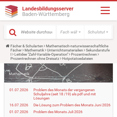
Landesbildungsserver
Baden-Württemberg
Fach wählen
Schulstufe wäh
Y
Fächer & Schularten
Mathematisch-naturwissenschaftliche
o
Fächer
Mathematik
Unterrichtsmaterialien
Sekundarstufe
u
I
Leitidee "Zahl-Variable-Operation"
Prozentrechnen
a
Prozentrechnen ohne Dreisatz
Hotpotatoedateien
r
e
h
e
r
e
:
01.07.2026
Problem des Monats der vergangenen
Schuljahre (seit 18 /19) als pdf und mit
Lösungen
16.07.2026
Die Lösung zum Problem des Monats Juni 2026
01.07.2026
Problem des Monats Juli 2026