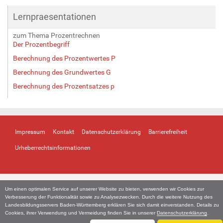
Lernpraesentationen
zum Thema Prozentrechnen
Der Prozentbegriff
Berechnung des Prozentwertes P
Berechnung des Grundwertes G
Berechnung des Prozentsatzes p
Impressum
Kontakt
Datenschutzerklärung
Barrierefreiheit
Urheberrechtsinformationen
Um einen optimalen Service auf unserer Website zu bieten, verwenden wir Cookies zur
Verbesserung der Funktionalität sowie zu Analysezwecken. Durch die weitere Nutzung des
Landesbildungsservers Baden-Württemberg erklären Sie sich damit einverstanden. Details zu
Cookies, ihrer Verwendung und Vermeidung finden Sie in unserer
Datenschutzerklärung
.