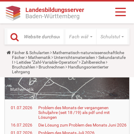
Landesbildungsserver
Baden-Württemberg
Fach wählen
Schulstufe wäh
Y
Fächer & Schularten
Mathematisch-naturwissenschaftliche
o
Fächer
Mathematik
Unterrichtsmaterialien
Sekundarstufe
u
I
Leitidee "Zahl-Variable-Operation"
Zahlbereiche
a
Bruchzahlen
Bruchrechnen
Handlungsorientierter
r
Lehrgang
e
h
e
r
e
:
01.07.2026
Problem des Monats der vergangenen
Schuljahre (seit 18 /19) als pdf und mit
Lösungen
16.07.2026
Die Lösung zum Problem des Monats Juni 2026
01.07.2026
Problem des Monats Juli 2026