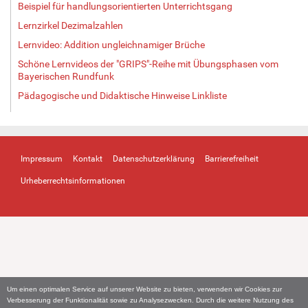
Beispiel für handlungsorientierten Unterrichtsgang
Lernzirkel Dezimalzahlen
Lernvideo: Addition ungleichnamiger Brüche
Schöne Lernvideos der "GRIPS"-Reihe mit Übungsphasen vom
Bayerischen Rundfunk
Pädagogische und Didaktische Hinweise Linkliste
Impressum
Kontakt
Datenschutzerklärung
Barrierefreiheit
Urheberrechtsinformationen
Um einen optimalen Service auf unserer Website zu bieten, verwenden wir Cookies zur
Verbesserung der Funktionalität sowie zu Analysezwecken. Durch die weitere Nutzung des