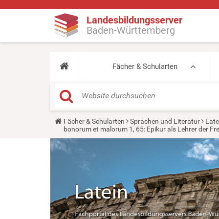
Landesbildungsserver
Baden-Württemberg
Fächer & Schularten
Y
Fächer & Schularten
Sprachen und Literatur
Late
o
bonorum et malorum 1, 65: Epikur als Lehrer der F
u
a
r
e
h
e
r
e
: