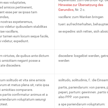
um eas voluptates,
Hinweise zur Übersetzung des
ad amicos pertinerent,
Gerundivs
, Nr. 2 c.
ent esse per se ipsas tam
endas,
vacillare: zum Wanken bringen
nostras expeteremus,
tueri: aufrechterhalten, behaupte
oco videtur quibusdam stabilitas
iae vacillare,
se expedire: sich retten, sich absi
ur tamen eum locum seque facile,
i videtur, expediunt.
m virtutes, de quibus ante dictum
discedere: losgelöst werden, getr
ic amicitiam negant posse a
werden
ate discedere.
m solitudo et vita sine amicis
solitudo, solitudinis, f.: die Einsa
arum et metus plena sit, ratio ipsa
partis, pariendarum: von parere, p
 amicitias comparare.
peperi, partum: gewinnen.
partis
i
s partis confirmatur animus et a
also PPP. von parere.
ariendarum voluptatum seiungi
otest.
a spe pariendarum voluptatum: