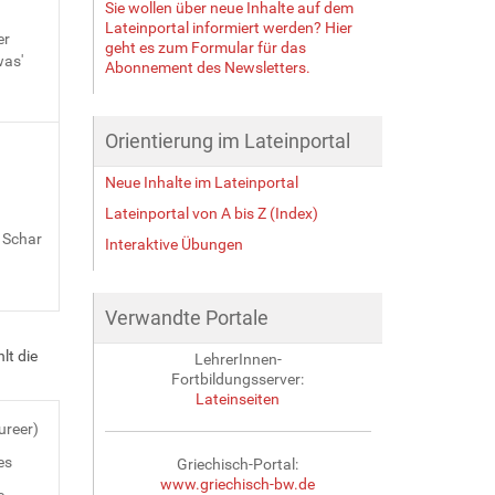
Sie wollen über neue Inhalte auf dem
Lateinportal informiert werden? Hier
er
geht es zum Formular für das
was'
Abonnement des Newsletters.
Orientierung im Lateinportal
Neue Inhalte im Lateinportal
Lateinportal von A bis Z (Index)
e Schar
Interaktive Übungen
Verwandte Portale
lt die
LehrerInnen-
Fortbildungsserver:
Lateinseiten
ureer)
es
Griechisch-Portal:
www.griechisch-bw.de
e