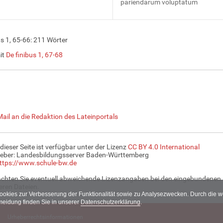
pariendarum voluptatum
us 1, 65-66: 211 Wörter
it
De finibus 1, 67-68
Mail an die Redaktion des Lateinportals
 dieser Seite ist verfügbar unter der Lizenz
CC BY 4.0 International
eber: Landesbildungsserver Baden-Württemberg
ttps://www.schule-bw.de
achten Sie eventuell abweichende Lizenzangaben bei den eingebundenen 
ren Dateien.
Cookies zur Verbesserung der Funktionalität sowie zu Analysezwecken. Durch die
meidung finden Sie in unserer
Datenschutzerklärung
.
Urheberrechtsinformationen