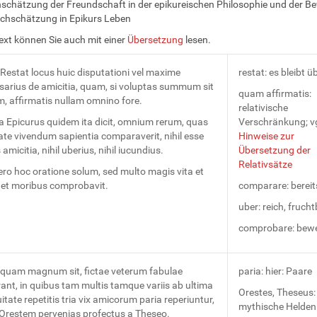
schätzung der Freundschaft in der epikureischen Philosophie und der Be
chschätzung in Epikurs Leben
ext können Sie auch mit einer
Übersetzung
lesen.
 Restat locus huic disputationi vel maxime
restat: es bleibt ü
sarius de amicitia, quam, si voluptas summum sit
quam affirmatis:
, affirmatis nullam omnino fore.
relativische
a Epicurus quidem ita dicit, omnium rerum, quas
Verschränkung; vg
te vivendum sapientia comparaverit, nihil esse
Hinweise zur
amicitia, nihil uberius, nihil iucundius.
Übersetzung der
Relativsätze
ro hoc oratione solum, sed multo magis vita et
s et moribus comprobavit.
comparare: bereit
uber: reich, frucht
comprobare: bew
quam magnum sit, fictae veterum fabulae
paria: hier: Paare
ant, in quibus tam multis tamque variis ab ultima
Orestes, Theseus:
itate repetitis tria vix amicorum paria reperiuntur,
mythische Helden
 Orestem pervenias profectus a Theseo.