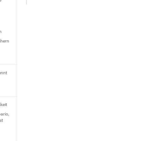
n
chern
ennt
mkeit
ario,
st