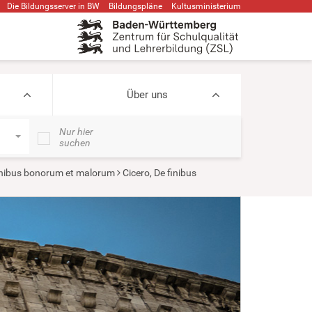
Die Bildungsserver in BW
Bildungspläne
Kultusministerium
Über uns
Nur hier
suchen
inibus bonorum et malorum
Cicero, De finibus