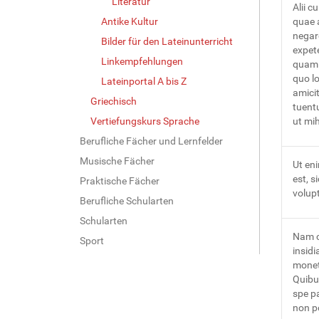
Literatur
Alii c
Antike Kultur
quae 
negar
Bilder für den Lateinunterricht
expet
Linkempfehlungen
quam 
quo l
Lateinportal A bis Z
amicit
Griechisch
tuent
Vertiefungskurs Sprache
ut mih
Berufliche Fächer und Lernfelder
Musische Fächer
Ut eni
est, s
Praktische Fächer
volupt
Berufliche Schularten
Schularten
Nam cu
Sport
insidi
monet
Quibu
spe p
non p