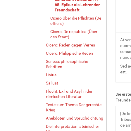
65: Epikur als Lehrer der
Freundschaft
Cicero Über die Pflichten (De
officiis)
Cicero, De re publica (Über
den Staat)
At ve
Cicero: Reden gegen Verres
quam 
conse
Cicero: Philippische Reden
nunc 
Seneca: philosophische
Sed a
Schriften
est.
Livius
Sallust
Flucht, Exil und Asyl in der
Die erst
römischen Literatur
Freundsc
Texte zum Thema Der gerechte
Krieg
[De fi
Anekdoten und Spruchdichtung
Tribus
de am
Die Interpretation lateinischer