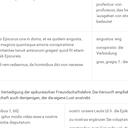
profectus: von
proficiscor, das hi
'ausgehen von et
bedeutet
ro Epicurus una in domo, et ea quidem angusta,
angustus: eng
magnos quantaque amoris conspiratione
conspiratio: die
ntientes tenuit amicorum greges! quod fit etiam
Verbindung
ab Epicureis.
grex, gregis, f.: di
d rem redeamus; de hominibus dici non necesse
e Verteidigung der epikureischen Freundschaftslehre: Die Vernunft empfieh
haft auch demjenigen, der die eigene Lust anstrebt.
nibus 1, 66]
nostri: unsere Leute (d.h. die Epik
 igitur modis video esse a nostris
zu nostras ergänzen Sie voluptat
icitia disputatum.
expetendas: zum Gerundiv vgl. di