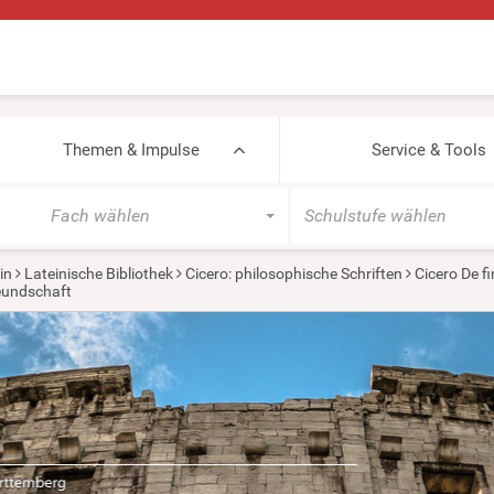
Themen & Impulse
Service & Tools
Fach wählen
Schulstufe wählen
in
Lateinische Bibliothek
Cicero: philosophische Schriften
Cicero De f
reundschaft