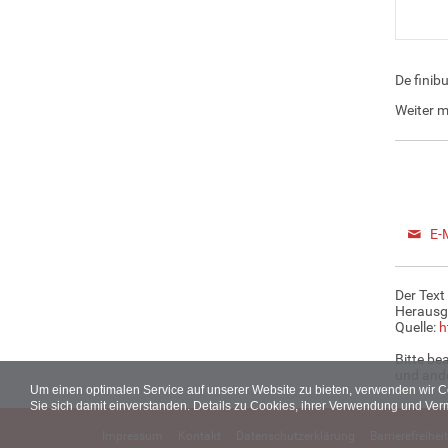
De finib
Weiter m
E-
Der Text
Herausg
Quelle:
h
Bitte be
und ande
Um einen optimalen Service auf unserer Website zu bieten, verwenden wir 
Sie sich damit einverstanden. Details zu Cookies, ihrer Verwendung und Ver
Impressum
Kontakt
Datenschutzerklärung
Barrierefreiheit