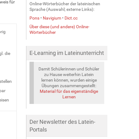
weis für
Online-Wörterbücher der lateinischen
Sprache (Auswahl; externe Links):
Pons
•
Navigium
•
Dict.cc
Über diese (und andere) Online-
brig
Wörterbücher
E-Learning im Lateinunterricht
l. die
Damit Schülerinnen und Schüler
zu Hause weiterhin Latein
lernen können, wurden einige
stellen
Übungen zusammengestellt:
bar
Material für das eigenständige
Lernen
eisen
Der Newsletter des Latein-
Portals