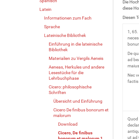
Spanisch
Die Hoch
diese Ho
Latein
Diesen T
Informationen zum Fach
Sprache
1, 65.
Lateinische Bibliothek
neces
Einführung in die lateinische
bonum
Bibliothek
De qu
Materialien zu Vergils Aeneis
ad bea
maius 
Aeneas, Herkules und andere
Lesestücke für die
Nec ve
Lehrbuchphase
facti
Cicero: philosophische
Schriften
Übersicht und Einführung
Cicero De finibus bonorum et
malorum
Quod 
Download
declar
antiqu
Cicero, De finibus
ut ad
bonorum et malorum 1,