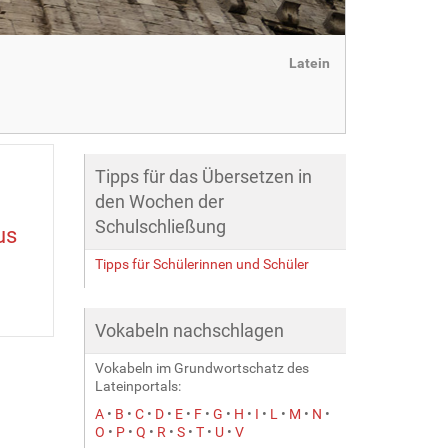
Latein
Tipps für das Übersetzen in
den Wochen der
Schulschließung
us
Tipps für Schülerinnen und Schüler
Vokabeln nachschlagen
Vokabeln im Grundwortschatz des
Lateinportals:
A
•
B
•
C
•
D
•
E
•
F
•
G
•
H
•
I
•
L
•
M
•
N
•
O
•
P
•
Q
•
R
•
S
•
T
•
U
•
V