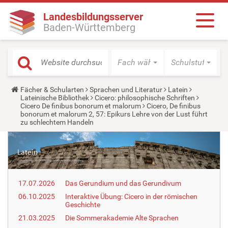
Landesbildungsserver
Baden-Württemberg
Fach wählen
Schulstufe wäh
Y
Fächer & Schularten
Sprachen und Literatur
Latein
o
Lateinische Bibliothek
Cicero: philosophische Schriften
u
Cicero De finibus bonorum et malorum
Cicero, De finibus
a
bonorum et malorum 2, 57: Epikurs Lehre von der Lust führt
r
zu schlechtem Handeln
e
h
e
r
e
:
17.07.2026
Das Gerundium und das Gerundivum
06.10.2025
Interaktive Übung: Cicero in der römischen
Geschichte
21.03.2025
Die Sommerakademie Alte Sprachen