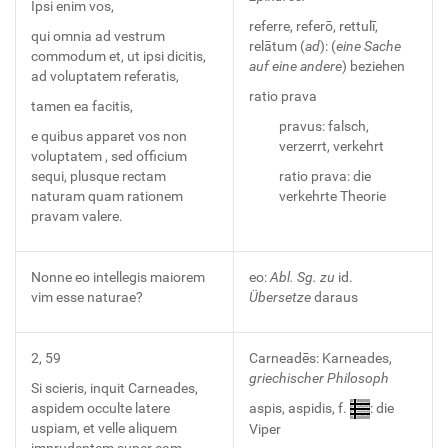
Ipsi enim vos,
referre, referō, rettulī,
qui omnia ad vestrum
relātum (
ad
): (
eine Sache
commodum et, ut ipsi dicitis,
auf eine andere
) beziehen
ad voluptatem referatis,
ratio prava
tamen ea facitis,
pravus: falsch,
e quibus apparet vos non
verzerrt, verkehrt
voluptatem , sed officium
sequi, plusque rectam
ratio prava: die
naturam quam rationem
verkehrte Theorie
pravam valere.
Nonne eo intellegis maiorem
eo:
Abl. Sg. zu
id.
vim esse naturae?
Übersetze
daraus
2, 59
Carneadēs: Karneades,
griechischer Philosoph
Si scieris, inquit Carneades,
aspidem occulte latere
aspis, aspidis, f.
: die
uspiam, et velle aliquem
Viper