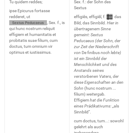
Tu quidem reddes;
Sex. f.: der Sohn des
Sextus
ipse Epicurus fortasse
redderet, ut
effigiēs, effigiēī, f.
: das
Sextus Peducaeus
, Sex. f., is
Bild, das Sinnbild.
Hier in
qui hunc nostrum reliquit
übertragenem Sinne
effigiem et humanitatis et
gemeint:
Sextus
probitatis suae filium, cum
Peducaeus (der Sohn, der
doctus, tum omnium vir
zur Zeit der Niederschrift
optimus et iustissimus.
von
De finibus
noch lebte)
ist ein
Sinnbild
der
Menschlichkeit und des
Anstands seines
verstorbenen Vaters, der
diese Eigenschaften an den
Sohn
(hunc nostrum ...
filium)
weiterga
b.
Effigiem
hat die Funktion
eines Prädikativums
: „als
Sinnbild“.
cum doctus, tum...: sowohl
gelehrt als auch
insbesondere...