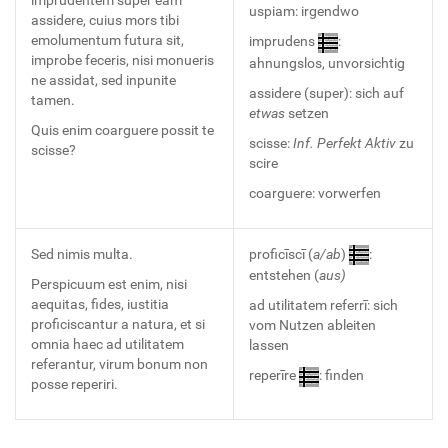
imprudentem super eam
uspiam: irgendwo
assidere, cuius mors tibi
emolumentum futura sit,
imprudens
:
improbe feceris, nisi monueris
ahnungslos, unvorsichtig
ne assidat, sed inpunite
assidere (super): sich auf
tamen.
etwas
setzen
Quis enim coarguere possit te
scisse:
Inf. Perfekt Aktiv
zu
scisse?
scire
coarguere: vorwerfen
Sed nimis multa.
proficīscī (
a/ab
)
:
entstehen (
aus)
Perspicuum est enim, nisi
aequitas, fides, iustitia
ad utilitatem referrī: sich
proficiscantur a natura, et si
vom Nutzen ableiten
omnia haec ad utilitatem
lassen
referantur, virum bonum non
reperīre
: finden
posse reperiri.