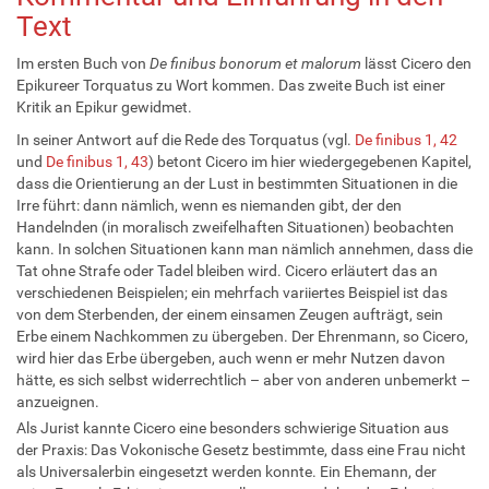
Text
Im ersten Buch von
De finibus bonorum et malorum
lässt Cicero den
Epikureer Torquatus zu Wort kommen. Das zweite Buch ist einer
Kritik an Epikur gewidmet.
In seiner Antwort auf die Rede des Torquatus (vgl.
De finibus 1, 42
und
De finibus 1, 43
) betont Cicero im hier wiedergegebenen Kapitel,
dass die Orientierung an der Lust in bestimmten Situationen in die
Irre führt: dann nämlich, wenn es niemanden gibt, der den
Handelnden (in moralisch zweifelhaften Situationen) beobachten
kann. In solchen Situationen kann man nämlich annehmen, dass die
Tat ohne Strafe oder Tadel bleiben wird. Cicero erläutert das an
verschiedenen Beispielen; ein mehrfach variiertes Beispiel ist das
von dem Sterbenden, der einem einsamen Zeugen aufträgt, sein
Erbe einem Nachkommen zu übergeben. Der Ehrenmann, so Cicero,
wird hier das Erbe übergeben, auch wenn er mehr Nutzen davon
hätte, es sich selbst widerrechtlich – aber von anderen unbemerkt –
anzueignen.
Als Jurist kannte Cicero eine besonders schwierige Situation aus
der Praxis: Das Vokonische Gesetz bestimmte, dass eine Frau nicht
als Universalerbin eingesetzt werden konnte. Ein Ehemann, der