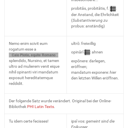
probitās, probitātis, f.
:
der Anstand, die Ehrlichkeit
(
Substantivierung zu
probus: anständig)
Nemo enim scivit eum
ultrō: freiwillig
rogatum esse a
opinārī
: ahnen
Caio Plotio, equite Romano
splendido, Nursino, et tamen
expōnere: darlegen,
ultro ad mulierem venit eique
eröffnen;
nihil opinanti viri mandatum
mandatum exponere:
hier
exposuit hereditatemque
den letzten Willen eröffnen.
reddidit.
Der folgende Satz wurde verändert. Original bei der Online-
Bibliothek
PHI Latin Texts
.
Tu idem certe fecisses!
ipsī vos:
gemeint sind die
Epikureer