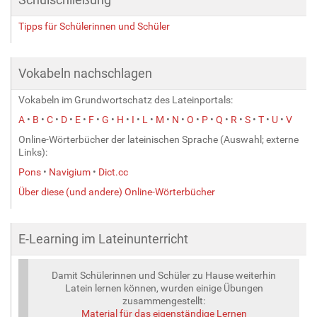
Tipps für Schülerinnen und Schüler
Vokabeln nachschlagen
Vokabeln im Grundwortschatz des Lateinportals:
A
•
B
•
C
•
D
•
E
•
F
•
G
•
H
•
I
•
L
•
M
•
N
•
O
•
P
•
Q
•
R
•
S
•
T
•
U
•
V
Online-Wörterbücher der lateinischen Sprache (Auswahl; externe
Links):
Pons
•
Navigium
•
Dict.cc
Über diese (und andere) Online-Wörterbücher
E-Learning im Lateinunterricht
Damit Schülerinnen und Schüler zu Hause weiterhin
Latein lernen können, wurden einige Übungen
zusammengestellt:
Material für das eigenständige Lernen