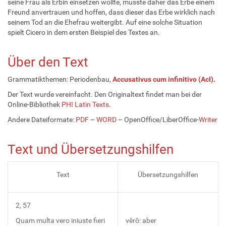
seine Frau als Erbin einsetzen wollte, musste daher das Erbe einem
Freund anvertrauen und hoffen, dass dieser das Erbe wirklich nach
seinem Tod an die Ehefrau weitergibt. Auf eine solche Situation
spielt Cicero in dem ersten Beispiel des Textes an.
Über den Text
Grammatikthemen: Periodenbau,
Accusativus cum infinitivo (AcI)
.
Der Text wurde vereinfacht. Den Originaltext findet man bei der
Online-Bibliothek
PHI Latin Texts
.
Andere Dateiformate:
PDF
–
WORD
– OpenOffice/LiberOffice-
Writer
Text und Übersetzungshilfen
Text
Übersetzungshilfen
2, 57
Quam multa vero iniuste fieri
vērō: aber