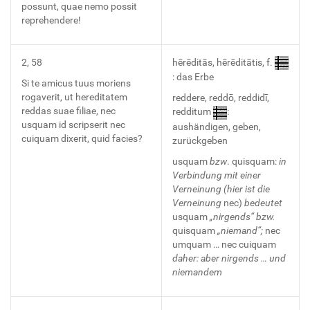
possunt, quae nemo possit
reprehendere!
2, 58
hērēditās, hērēditātis, f.
: das Erbe
Si te amicus tuus moriens
rogaverit, ut hereditatem
reddere, reddō, reddidī,
reddas suae filiae, nec
redditum
:
usquam id scripserit nec
aushändigen, geben,
cuiquam dixerit, quid facies?
zurückgeben
usquam
bzw
. quisquam:
in
ucaeus:
Verbindung mit einer
Verneinung (hier ist die
Verneinung
nec)
bedeutet
usquam
„nirgends“ bzw.
quisquam
„niemand“;
nec
umquam … nec cuiquam
daher: aber nirgends … und
niemandem