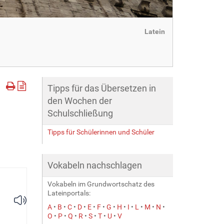
Latein
Tipps für das Übersetzen in
den Wochen der
Schulschließung
Tipps für Schülerinnen und Schüler
Vokabeln nachschlagen
Vokabeln im Grundwortschatz des
Lateinportals:
A
•
B
•
C
•
D
•
E
•
F
•
G
•
H
•
I
•
L
•
M
•
N
•
O
•
P
•
Q
•
R
•
S
•
T
•
U
•
V