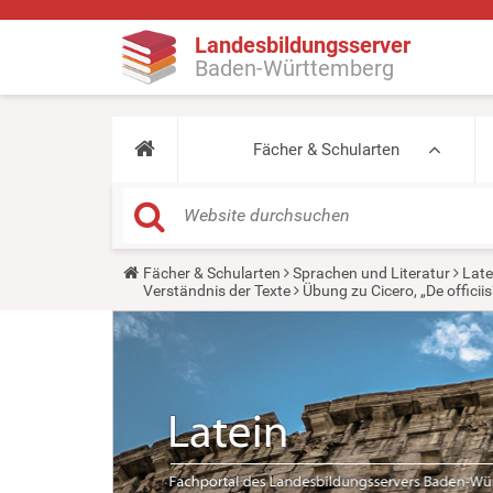
Landesbildungsserver
Baden-Württemberg
Fächer & Schularten
Y
Fächer & Schularten
Sprachen und Literatur
Late
o
Verständnis der Texte
Übung zu Cicero, „De officiis
u
a
r
e
h
e
r
e
: