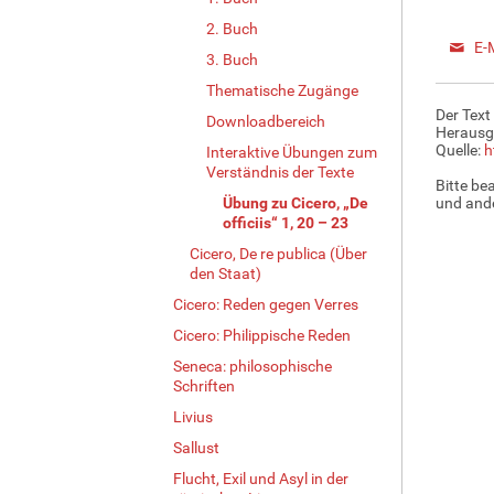
2. Buch
E-
3. Buch
Thematische Zugänge
Der Text
Downloadbereich
Herausg
Quelle:
h
Interaktive Übungen zum
Verständnis der Texte
Bitte be
Übung zu Cicero, „De
und ande
officiis“ 1, 20 – 23
Cicero, De re publica (Über
den Staat)
Cicero: Reden gegen Verres
Cicero: Philippische Reden
Seneca: philosophische
Schriften
Livius
Sallust
Flucht, Exil und Asyl in der