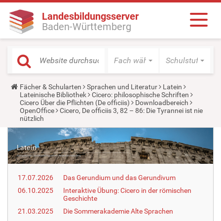
Landesbildungsserver
Baden-Württemberg
Fach wählen
Schulstufe wäh
Y
Fächer & Schularten
Sprachen und Literatur
Latein
o
Lateinische Bibliothek
Cicero: philosophische Schriften
u
Cicero Über die Pflichten (De officiis)
Downloadbereich
a
OpenOffice
Cicero, De officiis 3, 82 – 86: Die Tyrannei ist nie
r
nützlich
e
h
e
r
e
:
17.07.2026
Das Gerundium und das Gerundivum
06.10.2025
Interaktive Übung: Cicero in der römischen
Geschichte
21.03.2025
Die Sommerakademie Alte Sprachen