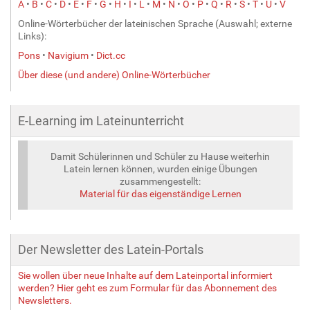
A
•
B
•
C
•
D
•
E
•
F
•
G
•
H
•
I
•
L
•
M
•
N
•
O
•
P
•
Q
•
R
•
S
•
T
•
U
•
V
Online-Wörterbücher der lateinischen Sprache (Auswahl; externe
Links):
Pons
•
Navigium
•
Dict.cc
Über diese (und andere) Online-Wörterbücher
E-Learning im Lateinunterricht
Damit Schülerinnen und Schüler zu Hause weiterhin
Latein lernen können, wurden einige Übungen
zusammengestellt:
Material für das eigenständige Lernen
Der Newsletter des Latein-Portals
Sie wollen über neue Inhalte auf dem Lateinportal informiert
werden? Hier geht es zum Formular für das Abonnement des
Newsletters.