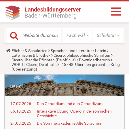
Landesbildungsserver
Baden-Württemberg
Fach wählen
Schulstufe wäh
Y
Fächer & Schularten
Sprachen und Literatur
Latein
o
Lateinische Bibliothek
Cicero: philosophische Schriften
u
Cicero Über die Pflichten (De officiis)
Downloadbereich
a
WORD
Cicero, De officiis 3, 46 - 48: Über den gerechten Krieg
r
(Übersetzung)
e
h
e
r
e
:
17.07.2026
Das Gerundium und das Gerundivum
06.10.2025
Interaktive Übung: Cicero in der römischen
Geschichte
21.03.2025
Die Sommerakademie Alte Sprachen