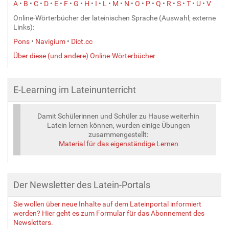
A
•
B
•
C
•
D
•
E
•
F
•
G
•
H
•
I
•
L
•
M
•
N
•
O
•
P
•
Q
•
R
•
S
•
T
•
U
•
V
Online-Wörterbücher der lateinischen Sprache (Auswahl; externe
Links):
Pons
•
Navigium
•
Dict.cc
Über diese (und andere) Online-Wörterbücher
E-Learning im Lateinunterricht
Damit Schülerinnen und Schüler zu Hause weiterhin
Latein lernen können, wurden einige Übungen
zusammengestellt:
Material für das eigenständige Lernen
Der Newsletter des Latein-Portals
Sie wollen über neue Inhalte auf dem Lateinportal informiert
werden? Hier geht es zum Formular für das Abonnement des
Newsletters.