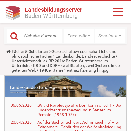
Landesbildungsserver
Baden-Württemberg
Fach wählen
Schulstufe wäh
Y
Fächer & Schularten
Gesellschaftswissenschaftliche und
o
philosophische Fächer
Landeskunde, Landesgeschichte
u
Unterrichtsmodule
BP 2016: Baden-Württemberg im
a
Unterricht
BRD und DDR - zwei Staaten, zwei Systeme in der
r
geteilten Welt
1940er Jahre
entnazifizierung-hn.jpg
e
h
e
r
e
:
06.05.2026
„Wia d´Revoludsjo uffs Dorf komma isch!“ - Die
Jugendzentrumsbewegung in Stetten im
Remstal (1968-1977)
20.04.2026
Auf der Suche nach der „Wohnmaschine“ – ein
Exitgame zu Gebäuden der Weißenhofsiedlung