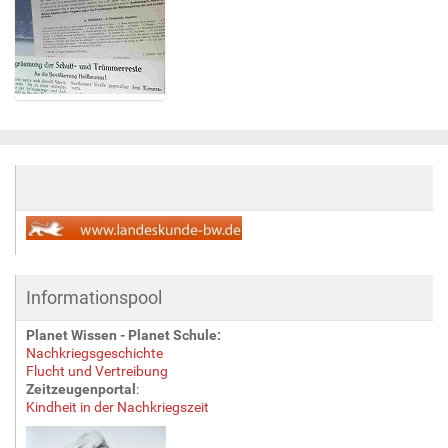
Z
e
i
g
e
B
i
l
d
i
Informationspool
n
v
Planet Wissen - Planet Schule:
o
Nachkriegsgeschichte
l
Flucht und Vertreibung
Zeitzeugenportal
:
l
Kindheit in der Nachkriegszeit
e
r