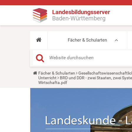
Landesbildungsserver
Baden-Württemberg
Fächer & Schularten
Y
Fächer & Schularten
Gesellschaftswissenschaftlic
o
Unterricht
BRD und DDR - zwei Staaten, zwei System
u
Wirtschafta.pdf
a
r
e
h
e
r
e
: