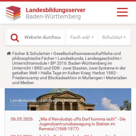
Landesbildungsserver
Baden-Württemberg
Fach wählen
Schulstufe wäh
Y
Fächer & Schularten
Gesellschaftswissenschaftliche und
o
philosophische Fächer
Landeskunde, Landesgeschichte
u
Unterrichtsmodule
BP 2016: Baden-Württemberg im
a
Unterricht
BRD und DDR - zwei Staaten, zwei Systeme in der
r
geteilten Welt
Heiße Tage im Kalten Krieg: Herbst 1983 -
e
Friedenscamp und Blockadeaktion in Mutlangen
Materialien
h
und Medien
e
r
e
:
06.05.2026
„Wia d´Revoludsjo uffs Dorf komma isch!“ - Die
Jugendzentrumsbewegung in Stetten im
Remstal (1968-1977)