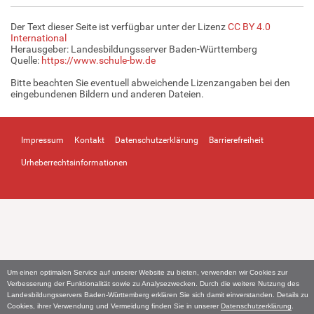
Der Text dieser Seite ist verfügbar unter der Lizenz
CC BY 4.0
International
Herausgeber: Landesbildungsserver Baden-Württemberg
Quelle:
https://www.schule-bw.de
Bitte beachten Sie eventuell abweichende Lizenzangaben bei den
eingebundenen Bildern und anderen Dateien.
Impressum
Kontakt
Datenschutzerklärung
Barrierefreiheit
Urheberrechtsinformationen
Um einen optimalen Service auf unserer Website zu bieten, verwenden wir Cookies zur
Verbesserung der Funktionalität sowie zu Analysezwecken. Durch die weitere Nutzung des
Landesbildungsservers Baden-Württemberg erklären Sie sich damit einverstanden. Details zu
Cookies, ihrer Verwendung und Vermeidung finden Sie in unserer
Datenschutzerklärung
.