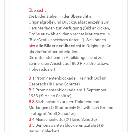
Übersicht
Die Bilder stehen in der
Übersicht
in
Originalgröße und Druckqualität einzeln zum
Herunterladen zur Verfügung (Bild anklicken,
Größe auswählen, dann rechte Maustaste -->
"Bild/Grafik speichern unter..."). Sie können
hier
alle Bilder
der
Übersicht
in Originalgröße
als zip-Datei herunterladen.
Die untenstehenden Abbildungen sind zur
schnelleren Ansicht auf 800 Pixel Breite bzw.
Höhe reduziert.
B 1
Prominentenblockade - Heinrich Böll im
Gespräch (© Heino Schütte)
B 2
Prominentenblockade am 1.September
1983 (© Heino Schütte)
B 3
Sitzblockade vor dem Raketendepot
Mutlangen (© Stadtarchiv Schwäbisch Gmünd
, Fotograf Adolf Schuster)
B 4
Menschenkette (© Heino Schütte)
B 5
Demonstranten blockieren Zufahrt (©
Bernd Schlecker)