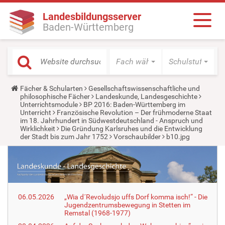
Landesbildungsserver
Baden-Württemberg
Fach wählen
Schulstufe wäh
Y
Fächer & Schularten
Gesellschaftswissenschaftliche und
o
philosophische Fächer
Landeskunde, Landesgeschichte
u
Unterrichtsmodule
BP 2016: Baden-Württemberg im
a
Unterricht
Französische Revolution – Der frühmoderne Staat
r
im 18. Jahrhundert in Südwestdeutschland - Anspruch und
e
Wirklichkeit
Die Gründung Karlsruhes und die Entwicklung
h
der Stadt bis zum Jahr 1752
Vorschaubilder
b10.jpg
e
r
e
:
06.05.2026
„Wia d´Revoludsjo uffs Dorf komma isch!“ - Die
Jugendzentrumsbewegung in Stetten im
Remstal (1968-1977)