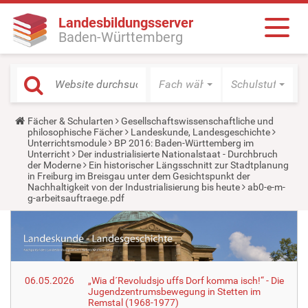
Landesbildungsserver
Baden-Württemberg
Fach wählen
Schulstufe wäh
Y
Fächer & Schularten
Gesellschaftswissenschaftliche und
o
philosophische Fächer
Landeskunde, Landesgeschichte
u
Unterrichtsmodule
BP 2016: Baden-Württemberg im
a
Unterricht
Der industrialisierte Nationalstaat - Durchbruch
r
der Moderne
Ein historischer Längsschnitt zur Stadtplanung
e
in Freiburg im Breisgau unter dem Gesichtspunkt der
h
Nachhaltigkeit von der Industrialisierung bis heute
ab0-e-m-
e
g-arbeitsauftraege.pdf
r
e
:
06.05.2026
„Wia d´Revoludsjo uffs Dorf komma isch!“ - Die
Jugendzentrumsbewegung in Stetten im
Remstal (1968-1977)