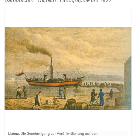
Dampfschiff "Wilhelm": Lithographie um 1827
Z
Lizenz:
Die Genehmigung zur Veröffentlichung auf dem