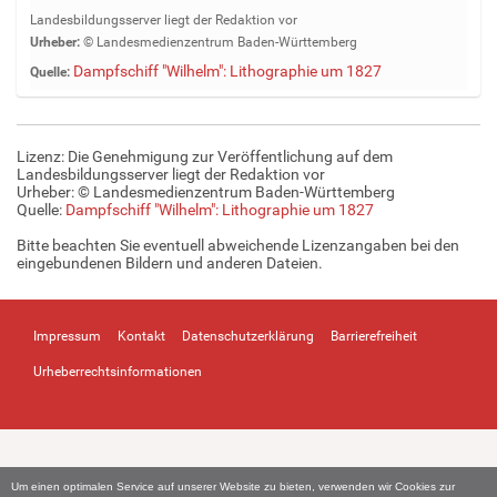
e
Landesbildungsserver liegt der Redaktion vor
i
Urheber:
© Landesmedienzentrum Baden-Württemberg
g
Dampfschiff "Wilhelm": Lithographie um 1827
Quelle:
e
B
i
l
Lizenz: Die Genehmigung zur Veröffentlichung auf dem
d
Landesbildungsserver liegt der Redaktion vor
i
Urheber: © Landesmedienzentrum Baden-Württemberg
Quelle:
Dampfschiff "Wilhelm": Lithographie um 1827
n
v
Bitte beachten Sie eventuell abweichende Lizenzangaben bei den
o
eingebundenen Bildern und anderen Dateien.
l
l
e
Impressum
Kontakt
Datenschutzerklärung
Barrierefreiheit
r
G
Urheberrechtsinformationen
r
ö
ß
e
…
Um einen optimalen Service auf unserer Website zu bieten, verwenden wir Cookies zur