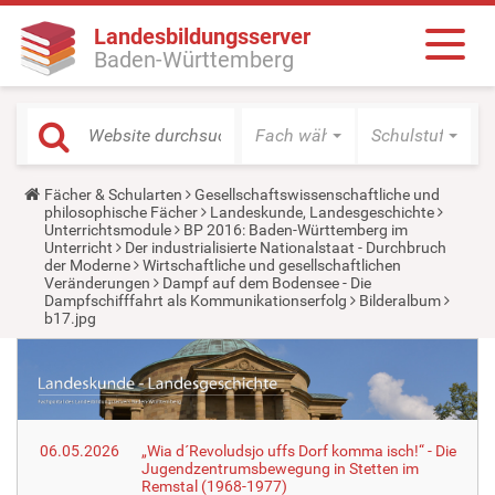
Landesbildungsserver
Baden-Württemberg
Fach wählen
Schulstufe wäh
Y
Fächer & Schularten
Gesellschaftswissenschaftliche und
o
philosophische Fächer
Landeskunde, Landesgeschichte
u
Unterrichtsmodule
BP 2016: Baden-Württemberg im
a
Unterricht
Der industrialisierte Nationalstaat - Durchbruch
r
der Moderne
Wirtschaftliche und gesellschaftlichen
e
Veränderungen
Dampf auf dem Bodensee - Die
h
Dampfschifffahrt als Kommunikationserfolg
Bilderalbum
e
b17.jpg
r
e
:
06.05.2026
„Wia d´Revoludsjo uffs Dorf komma isch!“ - Die
Jugendzentrumsbewegung in Stetten im
Remstal (1968-1977)