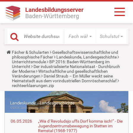
Landesbildungsserver
Baden-Württemberg
Fach wählen
Schulstufe wäh
Y
Fächer & Schularten
Gesellschaftswissenschaftliche und
o
philosophische Fächer
Landeskunde, Landesgeschichte
u
Unterrichtsmodule
BP 2016: Baden-Württemberg im
a
Unterricht
Der industrialisierte Nationalstaat - Durchbruch
r
der Moderne
Wirtschaftliche und gesellschaftlichen
e
Veränderungen
Daniel Straub – Ein Müller weckt seine
h
Heimatstadt aus dem vorindustriellen Dornröschenschlaf
e
rechteerklaerungen.zip
r
e
:
06.05.2026
„Wia d´Revoludsjo uffs Dorf komma isch!“ - Die
Jugendzentrumsbewegung in Stetten im
Remstal (1968-1977)