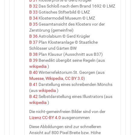
B 32
Das Schloß nach dem Brand 1692 © LMZ
B 33
Gotisches Stifterbild © LMZ
B 34
Klostermodell Museum © LMZ
B 35
Gesamtansicht des Klosters vor der
Zerstörung (gemeinfrei)
B 36
Astrolabium © Gerd Krügler
B 37
Plan Klosteranlage © Staatliche
Schlösser und Gärten BW
B 38
Plan Klausur (Ausschnitt aus B37)
B 39
Benedikt übergibt seine Regeln (aus
wikipedia
)
B 40
Winterrefektorium St. Georgen (aus
Muesse
,
Wikipedia
,
CC BY 3.0
)
B 41
Darstellung eines schreibenden Mönchs
(aus
wikipedia
)
B 42
Selbstdarstellung eines Illustrators (aus
wikipedia
)
Die nicht-gemeinfreien Bilder sind von der
Lizenz CC-BY 4.0
ausgenommen
Diese Abbildungen sind zur schnelleren
Ansicht auf 800 Pixel Breite bzw. Höhe