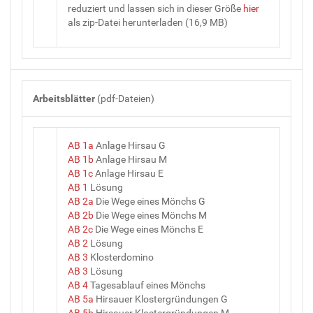
reduziert und lassen sich in dieser Größe
hier
als zip-Datei herunterladen (16,9 MB)
Arbeitsblätter
(pdf-Dateien)
AB 1a
Anlage Hirsau G
AB 1b
Anlage Hirsau M
AB 1c
Anlage Hirsau E
AB 1
Lösung
AB 2a
Die Wege eines Mönchs G
AB 2b
Die Wege eines Mönchs M
AB 2c
Die Wege eines Mönchs E
AB 2
Lösung
AB 3
Klosterdomino
AB 3
Lösung
AB 4
Tagesablauf eines Mönchs
AB 5a
Hirsauer Klostergründungen G
AB 5b
Hirsauer Klostergründungen M