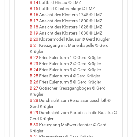
B 14
Luftbild Hirsau © LMZ
B 15
Luftbild Klosteranlage © LMZ
B 16
Ansicht des Klosters 1745 © LMZ
B 17
Ansicht des Klosters 1800 © LMZ
B 18
Ansicht des Klosters 1828 © LMZ
B 19
Ansicht des Klosters 1830 © LMZ
B 20
Klostermodell Klausur © Gerd Krügler
B 21
Kreuzgang mit Marienkapelle © Gerd
Krügler
B 22
Fries Eulenturm 1 © Gerd Krügler
B 23
Fries Eulenturm 2 © Gerd Krügler
B 24
Fries Eulenturm 3 © Gerd Krügler
B 25
Fries Eulenturm 4 ©Gerd Krügler
B 26
Fries Eulenturm 5 © Gerd Krügler
B 27
Gotischer Kreuzgangbogen © Gerd
Krügler
B 28
Durchsicht zum Renaissanceschloß ©
Gerd Krügler
B 29
Durchsicht vom Paradies in die Basilika ©
Gerd Krügler
B 30
Kreuzgang Maßwerkfenster © Gerd
Krügler
B 31
Klosterpforte © Gerd Krügler