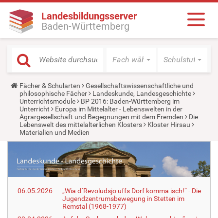
Landesbildungsserver
Baden-Württemberg
Fach wählen
Schulstufe wäh
Y
Fächer & Schularten
Gesellschaftswissenschaftliche und
o
philosophische Fächer
Landeskunde, Landesgeschichte
u
Unterrichtsmodule
BP 2016: Baden-Württemberg im
a
Unterricht
Europa im Mittelalter - Lebenswelten in der
r
Agrargesellschaft und Begegnungen mit dem Fremden
Die
e
Lebenswelt des mittelalterlichen Klosters
Kloster Hirsau
h
Materialien und Medien
e
r
e
:
06.05.2026
„Wia d´Revoludsjo uffs Dorf komma isch!“ - Die
Jugendzentrumsbewegung in Stetten im
Remstal (1968-1977)