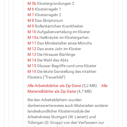
M 5b
Klostergründungen 2
M 6
Klosterregeln 1
M 7
Klosterregeln 2
M 8
Das Skriptorium
M 9
Rollenkärtchen Krankheiten
M 10
Aufgabenverteilung im Kloster
M 10a
Heilkräuter im Klostergarten
M 11
Das Mindestalter eines Mönchs
M 12
Das erste Jahr im Kloster
M 13
Die Hirsauer Bärtlinge
M 14
Die Wahl des Abts
M 15
Glossar Begriffe rund ums Kloster
M 16
Die letzte Darstellung des intakten
Klosters ("Trauerbild")
Alle Arbeitsblätter als Zip-Datei
(5,2 MB)
Alle
Materialblätter als Zip-Datei
(4,7 MB)
Bei den Arbeitsblättern wurden
dankenswerterweise auch Materialien anderer
landeskundlicher Klostermodule der
Arbeitskreise Stuttgart (W. Lienert) und
Tübingen (D. Grupp) von den Verfassern zur