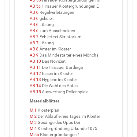
AB 5c
Hirsauer Klostergründungen E
AB 6
Regelverletzungen
AB 6
gekürzt
AB 6
Lösung
AB 6
zum Ausschneiden
AB 7
Fehlertext Skriptorium
AB 7
Lösung
AB 8
Ämter im Kloster
AB 9
Das Mindestalter eines Mönchs
AB 10
Das Noviziat
AB 11
Die Hirsauer Bärtlinge
AB 12
Essen im Kloster
AB 13
Hygiene im Kloster
AB 14
Die Wahl des Abtes
AB 15
Auswertung Rollenspiele
Materialblätter
M 1
Klosterplan
M 2
Der Ablauf eines Tages im Kloster
M 3
Gesänge des Opus Dei
M 4
Klostergründung Urkunde 1075
M 5a
Klostergründungen 1