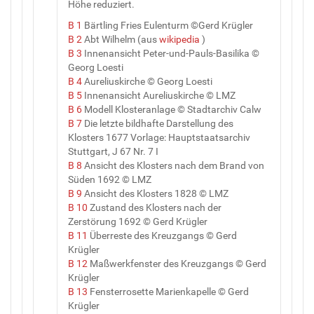
Höhe reduziert.
B 1
Bärtling Fries Eulenturm ©Gerd Krügler
B 2
Abt Wilhelm (aus
wikipedia
)
B 3
Innenansicht Peter-und-Pauls-Basilika ©
Georg Loesti
B 4
Aureliuskirche © Georg Loesti
B 5
Innenansicht Aureliuskirche © LMZ
B 6
Modell Klosteranlage © Stadtarchiv Calw
B 7
Die letzte bildhafte Darstellung des
Klosters 1677 Vorlage: Hauptstaatsarchiv
Stuttgart, J 67 Nr. 7 I
B 8
Ansicht des Klosters nach dem Brand von
Süden 1692 © LMZ
B 9
Ansicht des Klosters 1828 © LMZ
B 10
Zustand des Klosters nach der
Zerstörung 1692 © Gerd Krügler
B 11
Überreste des Kreuzgangs © Gerd
Krügler
B 12
Maßwerkfenster des Kreuzgangs © Gerd
Krügler
B 13
Fensterrosette Marienkapelle © Gerd
Krügler