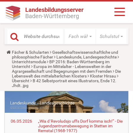
Landesbildungsserver
Baden-Württemberg
Fach wählen
Schulstufe wäh
Y
Fächer & Schularten
Gesellschaftswissenschaftliche und
o
philosophische Fächer
Landeskunde, Landesgeschichte
u
Unterrichtsmodule
BP 2016: Baden-Württemberg im
a
Unterricht
Europa im Mittelalter - Lebenswelten in der
r
Agrargesellschaft und Begegnungen mit dem Fremden
Die
e
Lebenswelt des mittelalterlichen Klosters
Kloster Hirsau
h
Übersicht
B 42 Selbstportrait eines Illustrators, Ende 12.
e
Jhdt..jpg
r
e
:
06.05.2026
„Wia d´Revoludsjo uffs Dorf komma isch!“ - Die
Jugendzentrumsbewegung in Stetten im
Remstal (1968-1977)