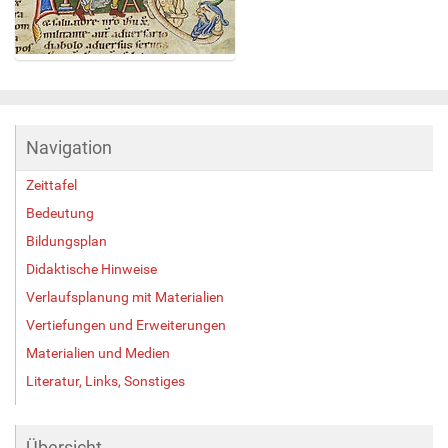
Z
e
i
g
Navigation
e
B
Zeittafel
i
l
Bedeutung
d
Bildungsplan
i
Didaktische Hinweise
n
v
Verlaufsplanung mit Materialien
o
Vertiefungen und Erweiterungen
l
l
Materialien und Medien
e
Literatur, Links, Sonstiges
r
G
r
Übersicht