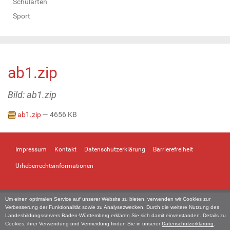
Schularten
Sport
ab1.zip
Bild: ab1.zip
ab1.zip
— 4656 KB
Impressum
Kontakt
Datenschutzerklärung
Barrierefreiheit
Urheberrechtsinformationen
Um einen optimalen Service auf unserer Website zu bieten, verwenden wir Cookies zur
Verbesserung der Funktionalität sowie zu Analysezwecken. Durch die weitere Nutzung des
Landesbildungsservers Baden-Württemberg erklären Sie sich damit einverstanden. Details zu
Cookies, ihrer Verwendung und Vermeidung finden Sie in unserer
Datenschutzerklärung
.