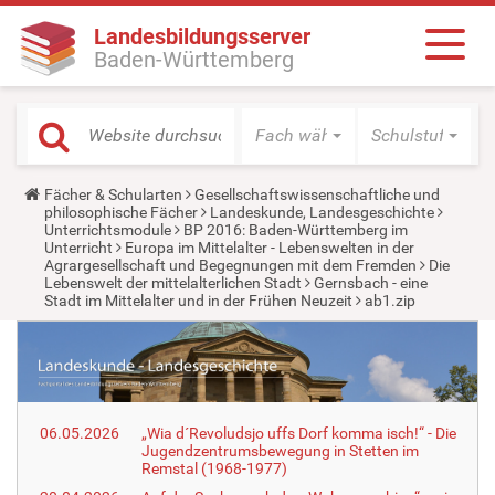
Landesbildungsserver
Baden-Württemberg
Fach wählen
Schulstufe wäh
Y
Fächer & Schularten
Gesellschaftswissenschaftliche und
o
philosophische Fächer
Landeskunde, Landesgeschichte
u
Unterrichtsmodule
BP 2016: Baden-Württemberg im
a
Unterricht
Europa im Mittelalter - Lebenswelten in der
r
Agrargesellschaft und Begegnungen mit dem Fremden
Die
e
Lebenswelt der mittelalterlichen Stadt
Gernsbach - eine
h
Stadt im Mittelalter und in der Frühen Neuzeit
ab1.zip
e
r
e
:
06.05.2026
„Wia d´Revoludsjo uffs Dorf komma isch!“ - Die
Jugendzentrumsbewegung in Stetten im
Remstal (1968-1977)