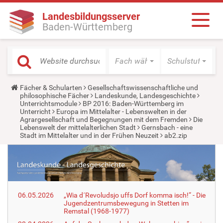
Landesbildungsserver
Baden-Württemberg
Fach wählen
Schulstufe wäh
Y
Fächer & Schularten
Gesellschaftswissenschaftliche und
o
philosophische Fächer
Landeskunde, Landesgeschichte
u
Unterrichtsmodule
BP 2016: Baden-Württemberg im
a
Unterricht
Europa im Mittelalter - Lebenswelten in der
r
Agrargesellschaft und Begegnungen mit dem Fremden
Die
e
Lebenswelt der mittelalterlichen Stadt
Gernsbach - eine
h
Stadt im Mittelalter und in der Frühen Neuzeit
ab2.zip
e
r
e
:
06.05.2026
„Wia d´Revoludsjo uffs Dorf komma isch!“ - Die
Jugendzentrumsbewegung in Stetten im
Remstal (1968-1977)