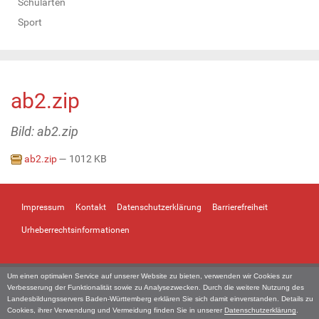
Schularten
Sport
ab2.zip
Bild: ab2.zip
ab2.zip
— 1012 KB
Impressum
Kontakt
Datenschutzerklärung
Barrierefreiheit
Urheberrechtsinformationen
Um einen optimalen Service auf unserer Website zu bieten, verwenden wir Cookies zur
Verbesserung der Funktionalität sowie zu Analysezwecken. Durch die weitere Nutzung des
Landesbildungsservers Baden-Württemberg erklären Sie sich damit einverstanden. Details zu
Cookies, ihrer Verwendung und Vermeidung finden Sie in unserer
Datenschutzerklärung
.