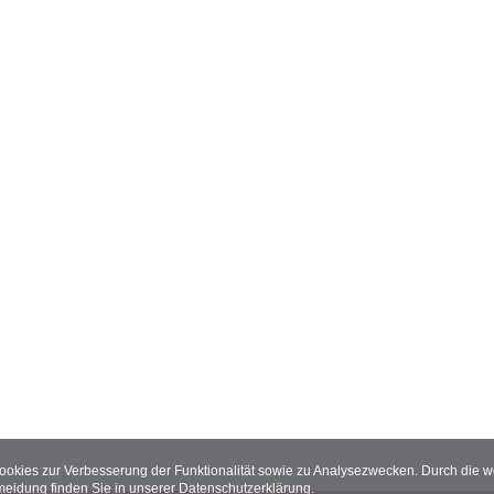
Cookies zur Verbesserung der Funktionalität sowie zu Analysezwecken. Durch die
meidung finden Sie in unserer
Datenschutzerklärung
.