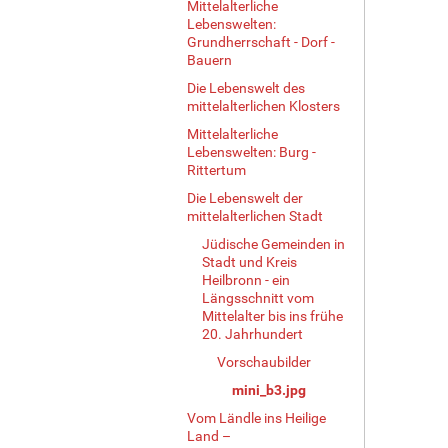
r
Mittelalterliche
Lebenswelten:
G
Grundherrschaft - Dorf -
r
Bauern
ö
ß
Die Lebenswelt des
e
mittelalterlichen Klosters
…
Mittelalterliche
Lebenswelten: Burg -
Rittertum
Die Lebenswelt der
mittelalterlichen Stadt
Jüdische Gemeinden in
Stadt und Kreis
Heilbronn - ein
Längsschnitt vom
Mittelalter bis ins frühe
20. Jahrhundert
Vorschaubilder
mini_b3.jpg
Vom Ländle ins Heilige
Land –