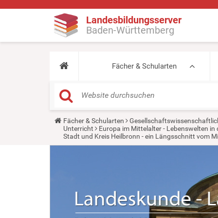
Landesbildungsserver
Baden-Württemberg
Fächer & Schularten
Y
Fächer & Schularten
Gesellschaftswissenschaftlic
o
Unterricht
Europa im Mittelalter - Lebenswelten 
u
Stadt und Kreis Heilbronn - ein Längsschnitt vom Mit
a
r
e
h
e
r
e
: