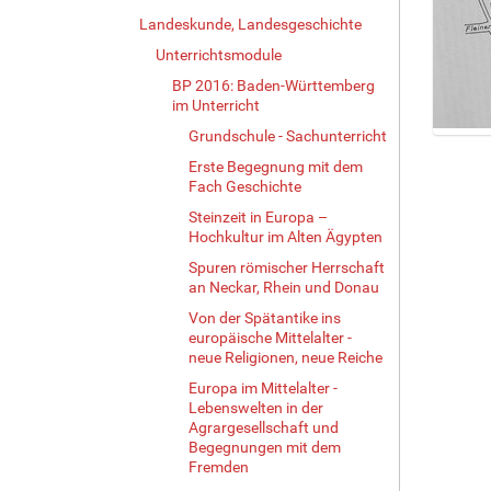
Landeskunde, Landesgeschichte
Unterrichtsmodule
BP 2016: Baden-Württemberg
im Unterricht
Grundschule - Sachunterricht
Z
Erste Begegnung mit dem
e
Fach Geschichte
i
g
Steinzeit in Europa –
e
Hochkultur im Alten Ägypten
B
Spuren römischer Herrschaft
i
an Neckar, Rhein und Donau
l
Von der Spätantike ins
d
europäische Mittelalter -
i
neue Religionen, neue Reiche
n
v
Europa im Mittelalter -
Lebenswelten in der
o
Agrargesellschaft und
l
Begegnungen mit dem
l
Fremden
e