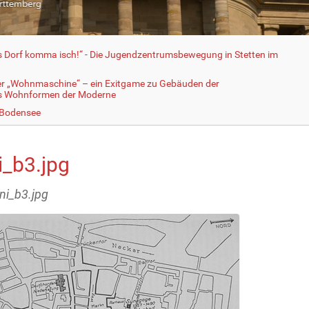
fs Dorf komma isch!“ - Die Jugendzentrumsbewegung in Stetten im
er „Wohnmaschine“ – ein Exitgame zu Gebäuden der
ls Wohnformen der Moderne
 Bodensee
i_b3.jpg
ini_b3.jpg