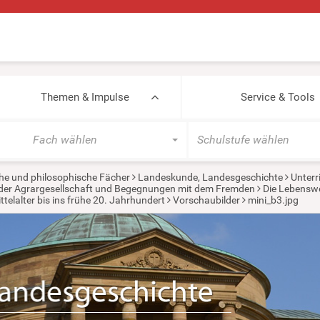
Themen & Impulse
Service & Tools
Fach wählen
Schulstufe wählen
he und philosophische Fächer
Landeskunde, Landesgeschichte
Unterr
in der Agrargesellschaft und Begegnungen mit dem Fremden
Die Lebenswel
telalter bis ins frühe 20. Jahrhundert
Vorschaubilder
mini_b3.jpg