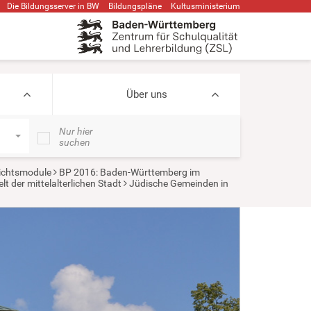
Die Bildungsserver in BW
Bildungspläne
Kultusministerium
Über uns
Nur hier
suchen
ichtsmodule
BP 2016: Baden-Württemberg im
t der mittelalterlichen Stadt
Jüdische Gemeinden in