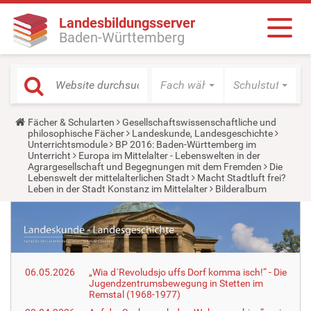
Landesbildungsserver
Baden-Württemberg
Fach wählen
Schulstufe wäh
Y
Fächer & Schularten
Gesellschaftswissenschaftliche und
o
philosophische Fächer
Landeskunde, Landesgeschichte
u
Unterrichtsmodule
BP 2016: Baden-Württemberg im
a
Unterricht
Europa im Mittelalter - Lebenswelten in der
r
Agrargesellschaft und Begegnungen mit dem Fremden
Die
e
Lebenswelt der mittelalterlichen Stadt
Macht Stadtluft frei?
h
Leben in der Stadt Konstanz im Mittelalter
Bilderalbum
e
r
e
:
06.05.2026
„Wia d´Revoludsjo uffs Dorf komma isch!“ - Die
Jugendzentrumsbewegung in Stetten im
Remstal (1968-1977)