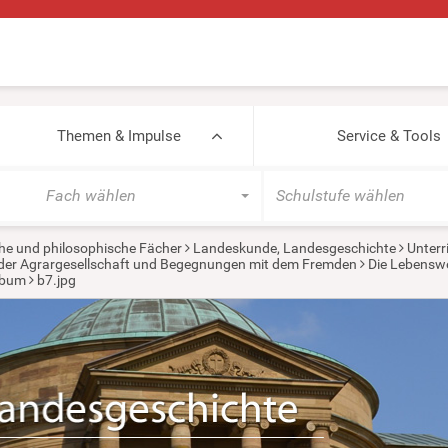
Themen & Impulse
Service & Tools
Fach wählen
Schulstufe wählen
he und philosophische Fächer
Landeskunde, Landesgeschichte
Unterr
in der Agrargesellschaft und Begegnungen mit dem Fremden
Die Lebenswel
lbum
b7.jpg