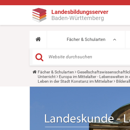
Landesbildungsserver
Baden-Württemberg
Fächer & Schularten
Y
Fächer & Schularten
Gesellschaftswissenschaftlic
o
Unterricht
Europa im Mittelalter - Lebenswelten 
u
Leben in der Stadt Konstanz im Mittelalter
Bildera
a
r
e
h
e
r
e
: