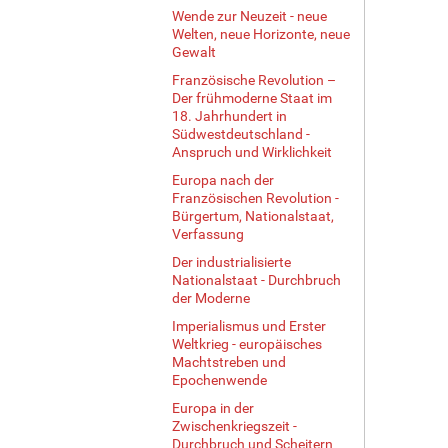
e
Wende zur Neuzeit - neue
Welten, neue Horizonte, neue
r
Gewalt
G
r
Französische Revolution –
ö
Der frühmoderne Staat im
ß
18. Jahrhundert in
Südwestdeutschland -
e
Anspruch und Wirklichkeit
…
Europa nach der
Französischen Revolution -
Bürgertum, Nationalstaat,
Verfassung
Der industrialisierte
Nationalstaat - Durchbruch
der Moderne
Imperialismus und Erster
Weltkrieg - europäisches
Machtstreben und
Epochenwende
Europa in der
Zwischenkriegszeit -
Durchbruch und Scheitern