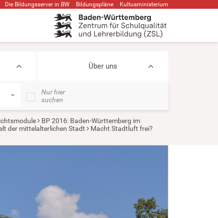
Die Bildungsserver in BW
Bildungspläne
Kultusministerium
Über uns
Nur hier
suchen
ichtsmodule
BP 2016: Baden-Württemberg im
t der mittelalterlichen Stadt
Macht Stadtluft frei?