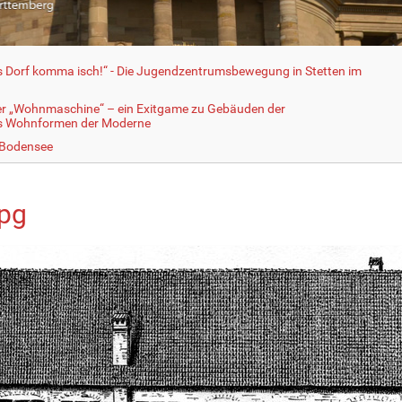
fs Dorf komma isch!“ - Die Jugendzentrumsbewegung in Stetten im
er „Wohnmaschine“ – ein Exitgame zu Gebäuden der
ls Wohnformen der Moderne
 Bodensee
jpg