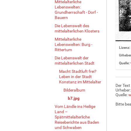
Mittelalterliche
Lebenswelten:
Grundherrschaft - Dorf -
Bauern
Die Lebenswelt des
mittelalterlichen Klosters
Mittelalterliche
Lebenswelten: Burg -
Z
Lizenz:
Rittertum
e
Urheber
Die Lebenswelt der
i
mittelalterlichen Stadt
Quelle:
g
e
Macht Stadtluft frei?
Leben in der Stadt
B
Konstanz im Mittelalter
i
Der Text
l
Bilderalbum
Urheber:
d
Quelle:
w
b7.jpg
i
Bitte be
n
Vom Ländle ins Heilige
Land –
v
Spätmittelalterliche
o
Reiseberichte aus Baden
l
und Schwaben
l