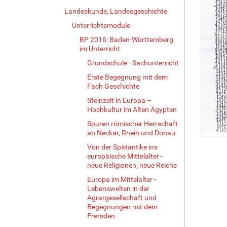
Landeskunde, Landesgeschichte
Unterrichtsmodule
BP 2016: Baden-Württemberg
im Unterricht
Grundschule - Sachunterricht
Erste Begegnung mit dem
Fach Geschichte
Steinzeit in Europa –
Hochkultur im Alten Ägypten
Spuren römischer Herrschaft
an Neckar, Rhein und Donau
Z
Von der Spätantike ins
e
europäische Mittelalter -
i
neue Religionen, neue Reiche
g
Europa im Mittelalter -
e
Lebenswelten in der
B
Agrargesellschaft und
i
Begegnungen mit dem
l
Fremden
d