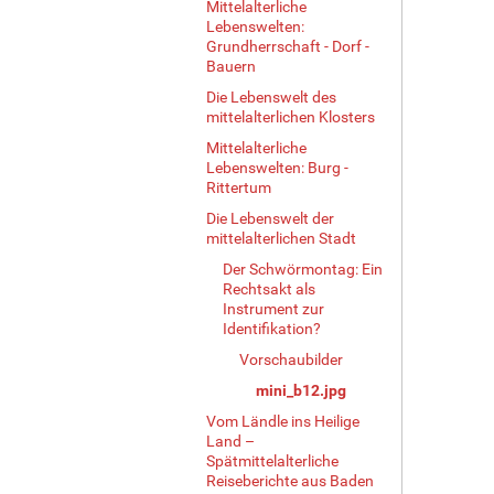
Mittelalterliche
i
Lebenswelten:
n
Grundherrschaft - Dorf -
v
Bauern
o
Die Lebenswelt des
l
mittelalterlichen Klosters
l
e
Mittelalterliche
r
Lebenswelten: Burg -
Rittertum
G
r
Die Lebenswelt der
ö
mittelalterlichen Stadt
ß
Der Schwörmontag: Ein
e
Rechtsakt als
…
Instrument zur
Identifikation?
Vorschaubilder
mini_b12.jpg
Vom Ländle ins Heilige
Land –
Spätmittelalterliche
Reiseberichte aus Baden