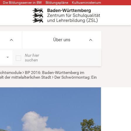
Die Bildungsserver in BW
Bildungspläne
Kultusministerium
Über uns
Nur hier
suchen
ichtsmodule
BP 2016: Baden-Württemberg im
t der mittelalterlichen Stadt
Der Schwörmontag: Ein