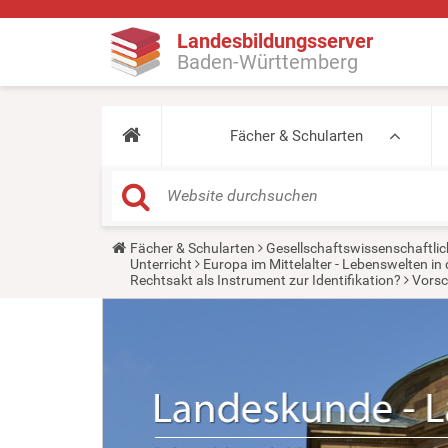
Landesbildungsserver
Baden-Württemberg
Fächer & Schularten
Y
Fächer & Schularten
Gesellschaftswissenschaftlic
o
Unterricht
Europa im Mittelalter - Lebenswelten 
u
Rechtsakt als Instrument zur Identifikation?
Vorsc
a
r
e
h
e
r
e
: