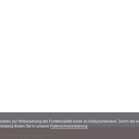
Cookies zur Verbesserung der Funktionalität sowie zu Analysezwecken. Durch die
meidung finden Sie in unserer
Datenschutzerklärung
.
Urheberrechtsinformationen