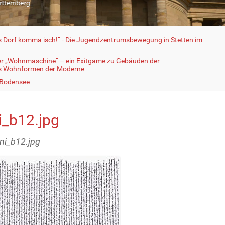
fs Dorf komma isch!“ - Die Jugendzentrumsbewegung in Stetten im
er „Wohnmaschine“ – ein Exitgame zu Gebäuden der
ls Wohnformen der Moderne
 Bodensee
i_b12.jpg
ini_b12.jpg