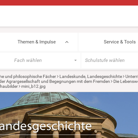
Themen & Impulse
Service & Tools
Fach wählen
Schulstufe wählen
he und philosophische Fächer
Landeskunde, Landesgeschichte
Unterr
in der Agrargesellschaft und Begegnungen mit dem Fremden
Die Lebenswel
haubilder
mini_b12.jpg