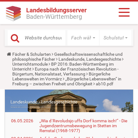
Landesbildungsserver
Baden-Württemberg
Fach wählen
Schulstufe wäh
Y
Fächer & Schularten
Gesellschaftswissenschaftliche und
o
philosophische Fächer
Landeskunde, Landesgeschichte
u
Unterrichtsmodule
BP 2016: Baden-Württemberg im
a
Unterricht
Europa nach der Französischen Revolution -
r
Bürgertum, Nationalstaat, Verfassung
Bürgerliche
e
Lebenswelten im Vormärz
„Bürgerliche Lebenswelten“ in
h
Freiburg – zwischen Freiheit und Obrigkeit
ab10.pdf
e
r
e
:
06.05.2026
„Wia d´Revoludsjo uffs Dorf komma isch!“ - Die
Jugendzentrumsbewegung in Stetten im
Remstal (1968-1977)