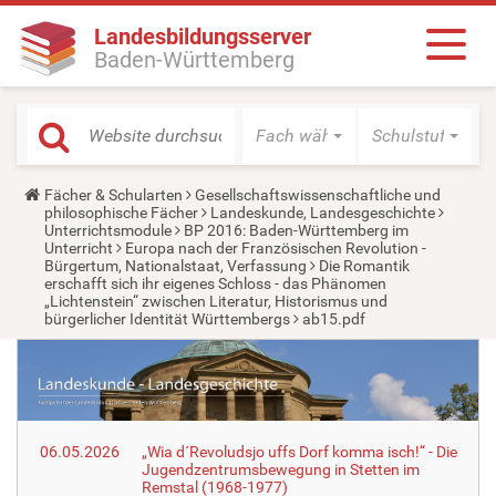
Landesbildungsserver
Baden-Württemberg
Fach wählen
Schulstufe wäh
Y
Fächer & Schularten
Gesellschaftswissenschaftliche und
o
philosophische Fächer
Landeskunde, Landesgeschichte
u
Unterrichtsmodule
BP 2016: Baden-Württemberg im
a
Unterricht
Europa nach der Französischen Revolution -
r
Bürgertum, Nationalstaat, Verfassung
Die Romantik
e
erschafft sich ihr eigenes Schloss - das Phänomen
h
„Lichtenstein“ zwischen Literatur, Historismus und
e
bürgerlicher Identität Württembergs
ab15.pdf
r
e
:
06.05.2026
„Wia d´Revoludsjo uffs Dorf komma isch!“ - Die
Jugendzentrumsbewegung in Stetten im
Remstal (1968-1977)