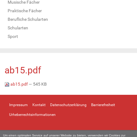
Musische Fächer
Praktische Fächer
Berufliche Schularten
Schularten
Sport
ab15.pdf
ab15.pdf
— 545 KB
Impressum
Kontakt
Datenschutzerklärung
Barrierefreiheit
Urheberrechtsinformationen
Um einen optimalen Service auf unserer Website zu bieten, verwenden wir Cookies zur